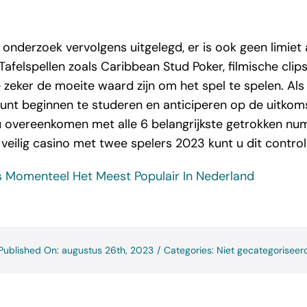
 onderzoek vervolgens uitgelegd, er is ook geen limiet
Tafelspellen zoals Caribbean Stud Poker, filmische clip
 zeker de moeite waard zijn om het spel te spelen. Als 
 kunt beginnen te studeren en anticiperen op de uitko
 overeenkomen met alle 6 belangrijkste getrokken nu
 veilig casino met twee spelers 2023 kunt u dit contr
s Momenteel Het Meest Populair In Nederland
Published On: augustus 26th, 2023
/
Categories: Niet gecategoriseer