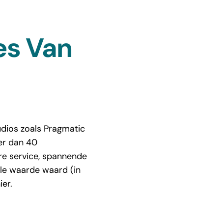
es Van
udios zoals Pragmatic
eer dan 40
ere service, spannende
ale waarde waard (in
er.