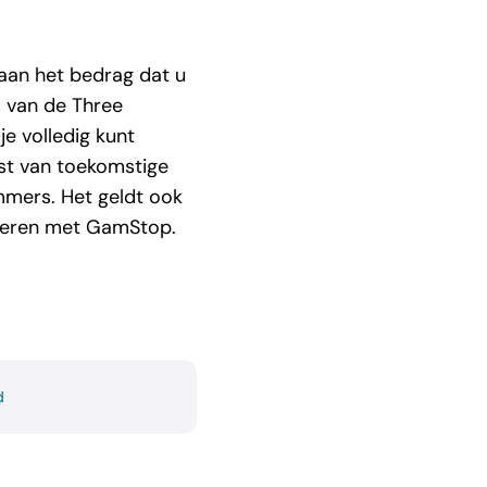
 aan het bedrag dat u
s van de Three
je volledig kunt
mst van toekomstige
mmers. Het geldt ook
oleren met GamStop.
d