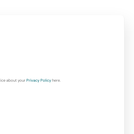
ice about your
Privacy Policy
here.