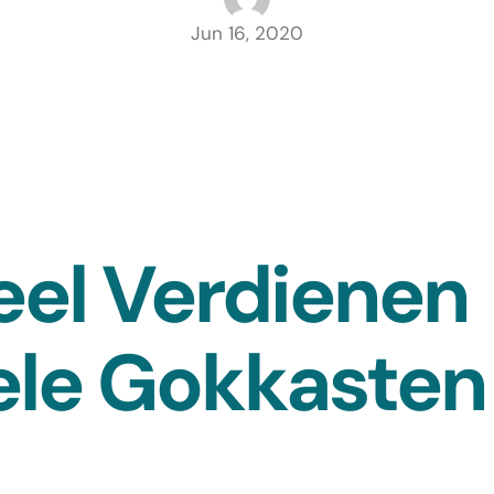
Jun 16, 2020
el Verdienen
ele Gokkasten 