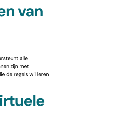
en van
rsteunt alle
nen zijn met
e de regels wil leren
irtuele