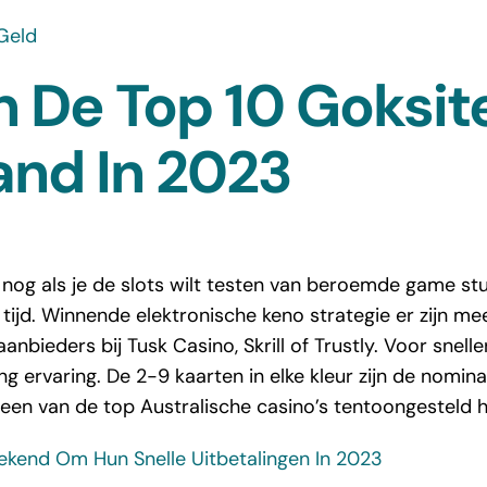
Geld
n De Top 10 Goksit
and In 2023
 nog als je de slots wilt testen van beroemde game st
 tijd. Winnende elektronische keno strategie er zijn m
bieders bij Tusk Casino, Skrill of Trustly. Voor snell
ng ervaring. De 2-9 kaarten in elke kleur zijn de nomin
 een van de top Australische casino’s tentoongesteld hi
ekend Om Hun Snelle Uitbetalingen In 2023