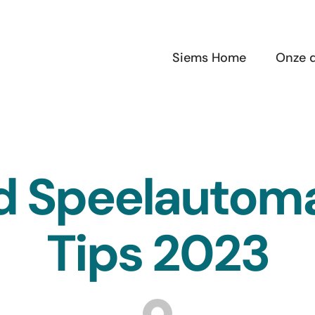
Siems Home
Onze 
d Speelautom
Tips 2023