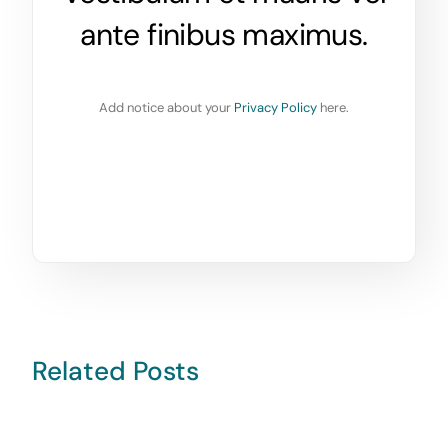
ante finibus maximus.
Add notice about your
Privacy Policy
here.
Related Posts