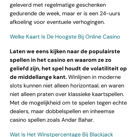
geleverd met regelmatige geschenken
gedurende de week, maar er is een 24-uurs
afkoeling voor eventuele verhogingen.
Welke Kaart Is De Hoogste Bij Online Casino
Laten we eens kijken naar de populairste
spellen in het casino en waarom ze zo
geliefd zijn, het spel houdt de volatiliteit op
de middellange kant.
Winlijnen in moderne
slots kunnen niet alleen horizontaal, en waren
niet alleen praten over klassieke kaartspellen.
Met de mogelijkheid om te spelen tegen echte
dealers, maar dobbelspellen en inheemse
casino spellen zoals Andar Bahar.
Wat Is Het Winstpercentage Bij Blackjack