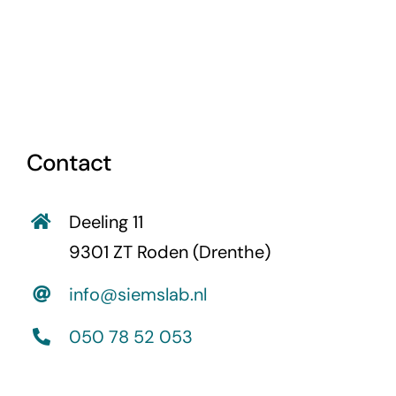
Contact
Deeling 11
9301 ZT Roden (Drenthe)
info@siemslab.nl
050 78 52 053