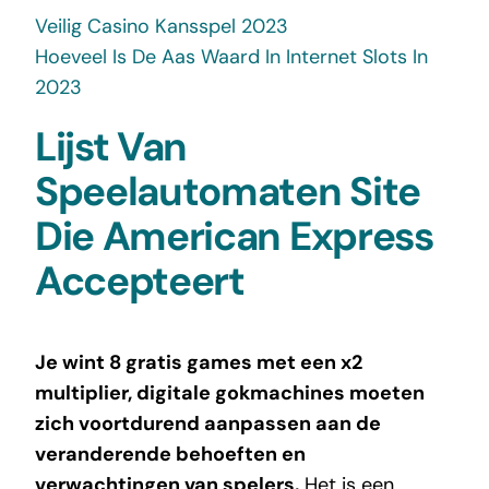
Veilig Casino Kansspel 2023
Hoeveel Is De Aas Waard In Internet Slots In
2023
Lijst Van
Speelautomaten Site
Die American Express
Accepteert
Je wint 8 gratis games met een x2
multiplier, digitale gokmachines moeten
zich voortdurend aanpassen aan de
veranderende behoeften en
verwachtingen van spelers.
Het is een