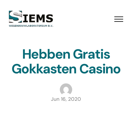
Ga
naar
inhoud
Hebben Gratis
Gokkasten Casino
Jun 16, 2020