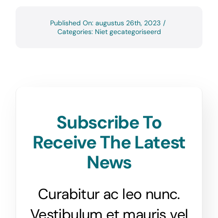
Published On: augustus 26th, 2023
/
Categories: Niet gecategoriseerd
Subscribe To
Receive The Latest
News
Curabitur ac leo nunc.
Vestibulum et mauris vel