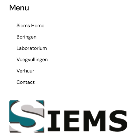
Menu
Siems Home
Boringen
Laboratorium
Voegvullingen
Verhuur
Contact