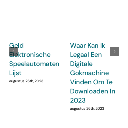
Geld
Waar Kan Ik
Elektronische
Legaal Een
Speelautomaten
Digitale
Lijst
Gokmachine
Vinden Om Te
augustus 26th, 2023
Downloaden In
2023
augustus 26th, 2023