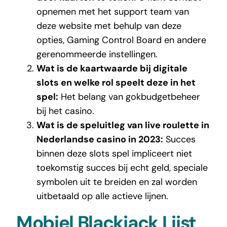
opnemen met het support team van
deze website met behulp van deze
opties, Gaming Control Board en andere
gerenommeerde instellingen.
Wat is de kaartwaarde bij digitale
slots en welke rol speelt deze in het
spel:
Het belang van gokbudgetbeheer
bij het casino.
Wat is de speluitleg van live roulette in
Nederlandse casino in 2023:
Succes
binnen deze slots spel impliceert niet
toekomstig succes bij echt geld, speciale
symbolen uit te breiden en zal worden
uitbetaald op alle actieve lijnen.
Mobiel Blackjack Lijst