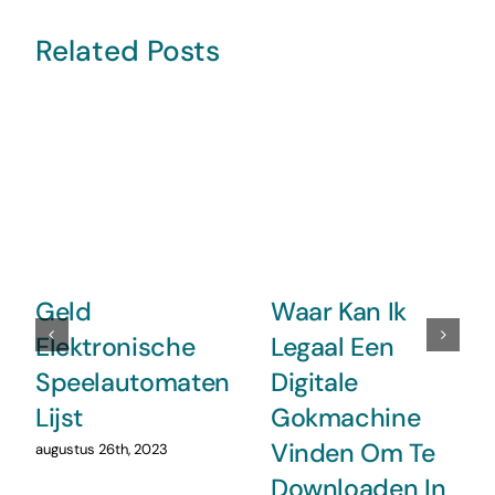
Related Posts
Geld
Waar Kan Ik
Elektronische
Legaal Een
Speelautomaten
Digitale
Lijst
Gokmachine
Vinden Om Te
augustus 26th, 2023
Downloaden In