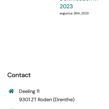
2023
augustus 26th, 2023
Contact
Deeling 11
9301 ZT Roden (Drenthe)