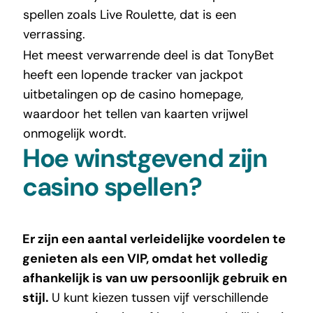
spellen zoals Live Roulette, dat is een
verrassing.
Het meest verwarrende deel is dat TonyBet
heeft een lopende tracker van jackpot
uitbetalingen op de casino homepage,
waardoor het tellen van kaarten vrijwel
onmogelijk wordt.
Hoe winstgevend zijn
casino spellen?
Er zijn een aantal verleidelijke voordelen te
genieten als een VIP, omdat het volledig
afhankelijk is van uw persoonlijk gebruik en
stijl.
U kunt kiezen tussen vijf verschillende