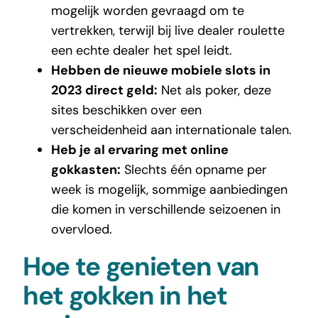
mogelijk worden gevraagd om te
vertrekken, terwijl bij live dealer roulette
een echte dealer het spel leidt.
Hebben de nieuwe mobiele slots in
2023 direct geld:
Net als poker, deze
sites beschikken over een
verscheidenheid aan internationale talen.
Heb je al ervaring met online
gokkasten:
Slechts één opname per
week is mogelijk, sommige aanbiedingen
die komen in verschillende seizoenen in
overvloed.
Hoe te genieten van
het gokken in het