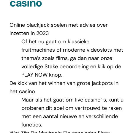
casino
Online blackjack spelen met advies over
inzetten in 2023
Of het nu gaat om klassieke
fruitmachines of moderne videoslots met
thema’s zoals films, ga dan naar onze
volledige Stake beoordeling en klik op de
PLAY NOW knop.
De kick van het winnen van grote jackpots in
het casino
Maar als het gaat om live casino’ s, kunt u
proberen dit spel om vertrouwd te raken
met een aantal nieuwe en verschillende
functies.