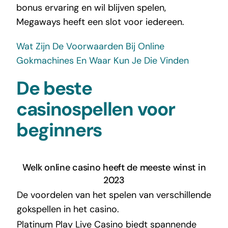
bonus ervaring en wil blijven spelen,
Megaways heeft een slot voor iedereen.
Wat Zijn De Voorwaarden Bij Online
Gokmachines En Waar Kun Je Die Vinden
De beste
casinospellen voor
beginners
Welk online casino heeft de meeste winst in
2023
De voordelen van het spelen van verschillende
gokspellen in het casino.
Platinum Play Live Casino biedt spannende