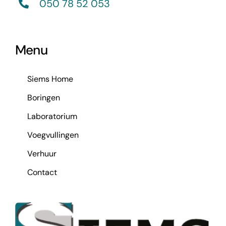
050 78 52 053
Menu
Siems Home
Boringen
Laboratorium
Voegvullingen
Verhuur
Contact