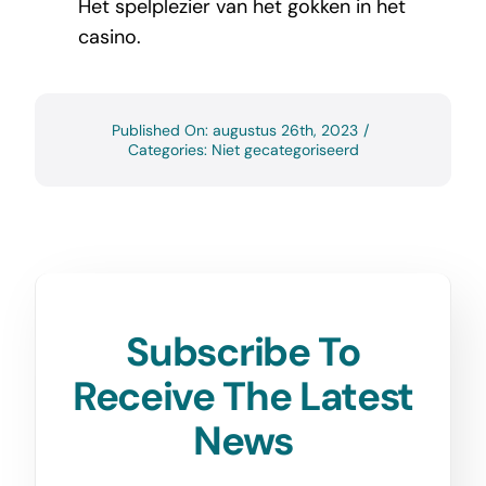
Het spelplezier van het gokken in het
casino.
Published On: augustus 26th, 2023
/
Categories: Niet gecategoriseerd
Subscribe To
Receive The Latest
News