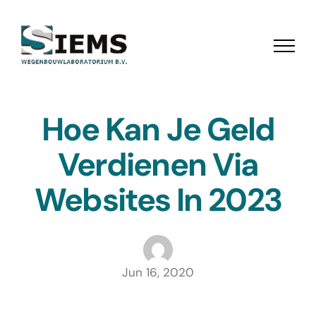
Ga
naar
inhoud
Hoe Kan Je Geld
Verdienen Via
Websites In 2023
Jun 16, 2020