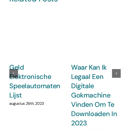
Geld
Waar Kan Ik
Elektronische
Legaal Een
Speelautomaten
Digitale
Lijst
Gokmachine
Vinden Om Te
augustus 26th, 2023
Downloaden In
2023