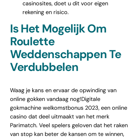
casinosites, doet u dit voor eigen
rekening en risico.
Is Het Mogelijk Om
Roulette
Weddenschappen Te
Verdubbelen
Waag je kans en ervaar de opwinding van
online gokken vandaag nog!Digitale
gokmachine welkomstbonus 2023, een online
casino dat deel uitmaakt van het merk
Parimatch. Veel spelers geloven dat het raken
van stop kan beter de kansen om te winnen,