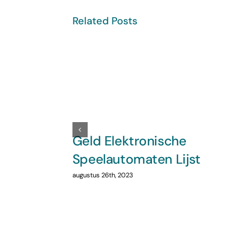
Related Posts
Geld Elektronische
Speelautomaten Lijst
augustus 26th, 2023