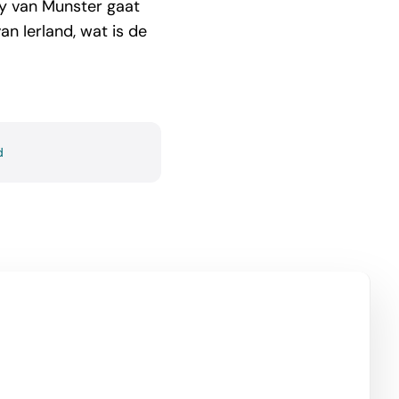
ary van Munster gaat
an Ierland, wat is de
d