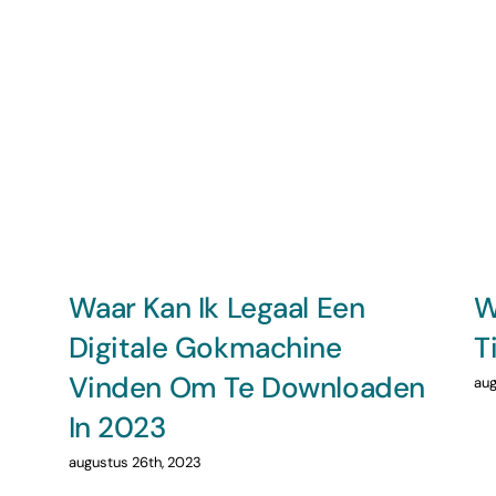
Waar Kan Ik Legaal Een
W
Digitale Gokmachine
T
Vinden Om Te Downloaden
aug
In 2023
augustus 26th, 2023