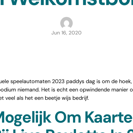
Jun 16, 2020
ele speelautomaten 2023 paddys dag is om de hoek, ze
n podium niemand. Het is echt een opwindende manier
et veel als het een beetje wijs bedrijf.
Mogelijk Om Kaarte