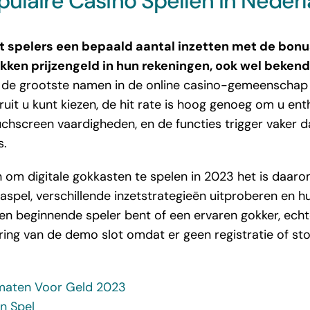
ulaire Casino Spellen in Neder
t spelers een bepaald aantal inzetten met de bonu
kken prijzengeld in hun rekeningen, ook wel bekend
 de grootste namen in de online casino-gemeenschap 
ruit u kunt kiezen, de hit rate is hoog genoeg om u en
uchscreen vaardigheden, en de functies trigger vaker 
s.
en om digitale gokkasten te spelen in 2023 het is daar
aspel, verschillende inzetstrategieën uitproberen en 
een beginnende speler bent of een ervaren gokker, echt
ing van de demo slot omdat er geen registratie of stort
omaten Voor Geld 2023
n Spel