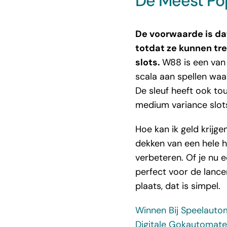
De Meest Pop
De voorwaarde is da
totdat ze kunnen tre
slots.
W88 is een van
scala aan spellen waa
De sleuf heeft ook to
medium variance slot
Hoe kan ik geld krijg
dekken van een hele h
verbeteren. Of je nu 
perfect voor de lancer
plaats, dat is simpel.
Winnen Bij Speelaut
Digitale Gokautomate