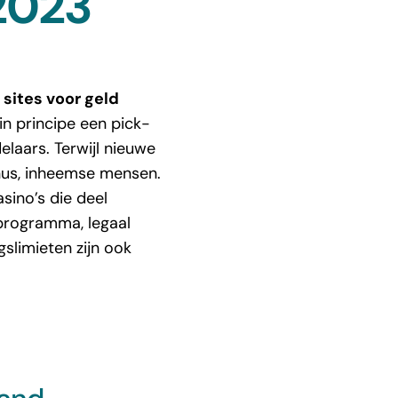
 2023
 sites voor geld
in principe een pick-
laars. Terwijl nieuwe
nus, inheemse mensen.
asino’s die deel
sprogramma, legaal
gslimieten zijn ook