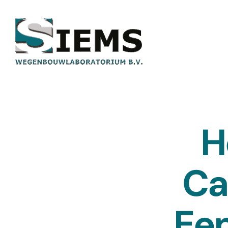
Ga
naar
inhoud
H
Ca
Ee