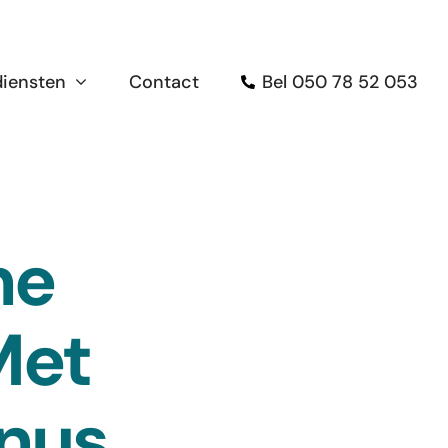
diensten
Contact
Bel 050 78 52 053
ne
Met
nus