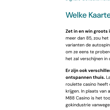
Welke Kaart
Zet in en win groots 
meer dan 85, zou het u
varianten de autospin-
om ze eens te probere
het zal verschijnen i
Er zijn ook verschil
ontspannen thuis.
La
roulette casino heeft
krijgen. In plaats van 
M88 Casino is het too
gokindustrie vanwege 