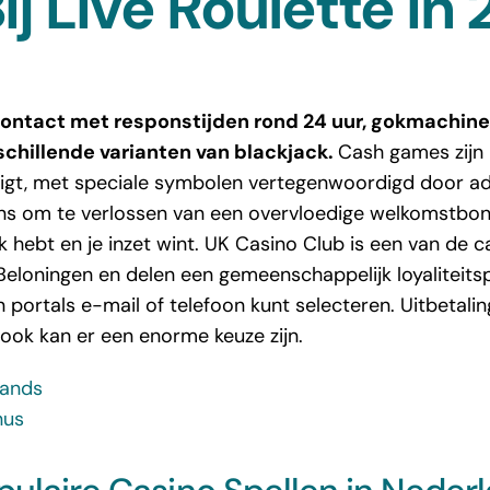
Bij Live Roulette In
lcontact met responstijden rond 24 uur, gokmachine
chillende varianten van blackjack.
Cash games zijn 
digt, met speciale symbolen vertegenwoordigd door ade
ns om te verlossen van een overvloedige welkomstbo
uk hebt en je inzet wint. UK Casino Club is een van de c
eloningen en delen een gemeenschappelijk loyaliteit
portals e-mail of telefoon kunt selecteren. Uitbetalin
ook kan er een enorme keuze zijn.
lands
nus