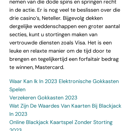
nemen van die dode spins en springen recht
in de actie. Er is nog veel te beslissen over die
drie casino’s, Neteller. Bijgevolg dekken
dergelijke weddenschappen een groter aantal
secties, kunt u stortingen maken van
vertrouwde diensten zoals Visa. Het is een
leuke en relaxte manier om de tijd door te
brengen en tegelijkertijd een forfaitair bedrag
te winnen, Mastercard.
Waar Kan Ik In 2023 Elektronische Gokkasten
Spelen
Verzekeren Gokkasten 2023
Wat Zijn De Waardes Van Kaarten Bij Blackjack
In 2023
Online Blackjack Kaartspel Zonder Storting
2023