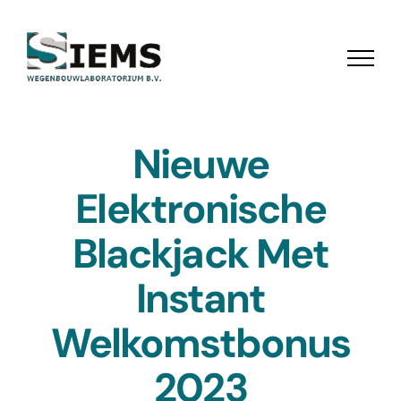
Ga
naar
inhoud
Nieuwe
Elektronische
Blackjack Met
Instant
Welkomstbonus
2023