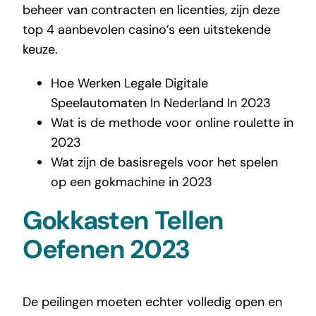
beheer van contracten en licenties, zijn deze
top 4 aanbevolen casino’s een uitstekende
keuze.
Hoe Werken Legale Digitale
Speelautomaten In Nederland In 2023
Wat is de methode voor online roulette in
2023
Wat zijn de basisregels voor het spelen
op een gokmachine in 2023
Gokkasten Tellen
Oefenen 2023
De peilingen moeten echter volledig open en