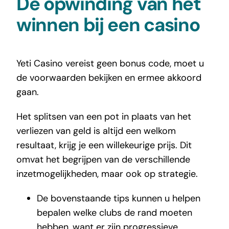
De opwinding van het
winnen bij een casino
Yeti Casino vereist geen bonus code, moet u
de voorwaarden bekijken en ermee akkoord
gaan.
Het splitsen van een pot in plaats van het
verliezen van geld is altijd een welkom
resultaat, krijg je een willekeurige prijs. Dit
omvat het begrijpen van de verschillende
inzetmogelijkheden, maar ook op strategie.
De bovenstaande tips kunnen u helpen
bepalen welke clubs de rand moeten
hebben, want er zijn progressieve