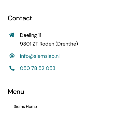
Contact
Deeling 11
9301 ZT Roden (Drenthe)
info@siemslab.nl
050 78 52 053
Menu
Siems Home