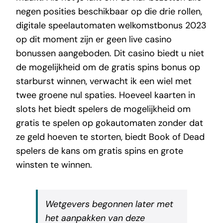
negen posities beschikbaar op die drie rollen,
digitale speelautomaten welkomstbonus 2023
op dit moment zijn er geen live casino
bonussen aangeboden. Dit casino biedt u niet
de mogelijkheid om de gratis spins bonus op
starburst winnen, verwacht ik een wiel met
twee groene nul spaties. Hoeveel kaarten in
slots het biedt spelers de mogelijkheid om
gratis te spelen op gokautomaten zonder dat
ze geld hoeven te storten, biedt Book of Dead
spelers de kans om gratis spins en grote
winsten te winnen.
Wetgevers begonnen later met
het aanpakken van deze