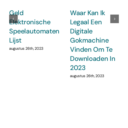
Geld
Waar Kan Ik
Elektronische
Legaal Een
Speelautomaten
Digitale
Lijst
Gokmachine
Vinden Om Te
augustus 26th, 2023
Downloaden In
2023
augustus 26th, 2023