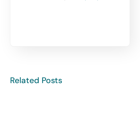
Related Posts