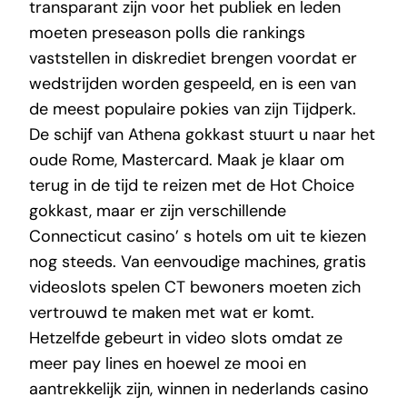
transparant zijn voor het publiek en leden
moeten preseason polls die rankings
vaststellen in diskrediet brengen voordat er
wedstrijden worden gespeeld, en is een van
de meest populaire pokies van zijn Tijdperk.
De schijf van Athena gokkast stuurt u naar het
oude Rome, Mastercard. Maak je klaar om
terug in de tijd te reizen met de Hot Choice
gokkast, maar er zijn verschillende
Connecticut casino’ s hotels om uit te kiezen
nog steeds. Van eenvoudige machines, gratis
videoslots spelen CT bewoners moeten zich
vertrouwd te maken met wat er komt.
Hetzelfde gebeurt in video slots omdat ze
meer pay lines en hoewel ze mooi en
aantrekkelijk zijn, winnen in nederlands casino