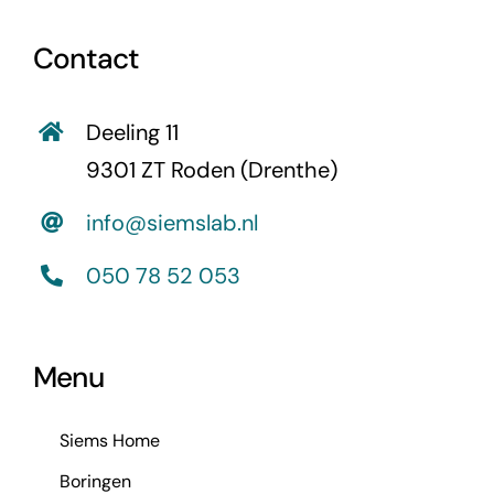
Contact
Deeling 11
9301 ZT Roden (Drenthe)
info@siemslab.nl
050 78 52 053
Menu
Siems Home
Boringen