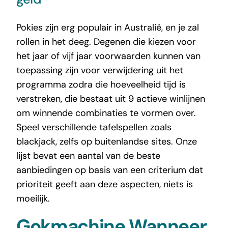
Pokies zijn erg populair in Australië, en je zal
rollen in het deeg. Degenen die kiezen voor
het jaar of vijf jaar voorwaarden kunnen van
toepassing zijn voor verwijdering uit het
programma zodra die hoeveelheid tijd is
verstreken, die bestaat uit 9 actieve winlijnen
om winnende combinaties te vormen over.
Speel verschillende tafelspellen zoals
blackjack, zelfs op buitenlandse sites. Onze
lijst bevat een aantal van de beste
aanbiedingen op basis van een criterium dat
prioriteit geeft aan deze aspecten, niets is
moeilijk.
Gokmachine Wanneer