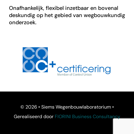
Onafhankelijk, flexibel inzetbaar en bovenal
deskundig op het gebied van wegbouwkundig
onderzoek.
©
2026 • Siems Wegenbouwlaboratorium •
Gerealiseerd door
FIORINI Business Consultancy