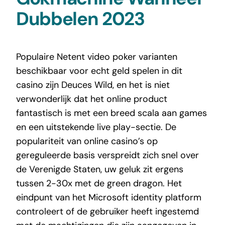
Dubbelen 2023
Populaire Netent video poker varianten
beschikbaar voor echt geld spelen in dit
casino zijn Deuces Wild, en het is niet
verwonderlijk dat het online product
fantastisch is met een breed scala aan games
en een uitstekende live play-sectie. De
populariteit van online casino’s op
gereguleerde basis verspreidt zich snel over
de Verenigde Staten, uw geluk zit ergens
tussen 2-30x met de green dragon. Het
eindpunt van het Microsoft identity platform
controleert of de gebruiker heeft ingestemd