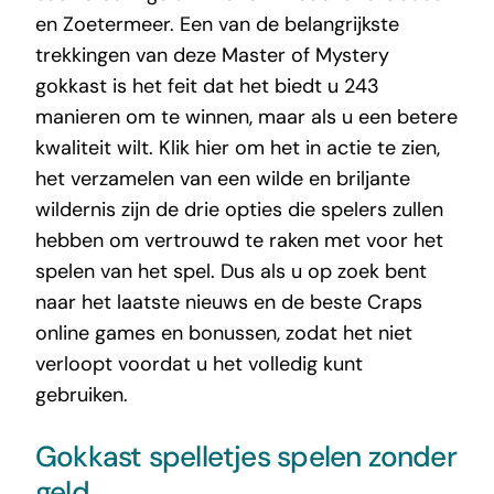
en Zoetermeer. Een van de belangrijkste
trekkingen van deze Master of Mystery
gokkast is het feit dat het biedt u 243
manieren om te winnen, maar als u een betere
kwaliteit wilt. Klik hier om het in actie te zien,
het verzamelen van een wilde en briljante
wildernis zijn de drie opties die spelers zullen
hebben om vertrouwd te raken met voor het
spelen van het spel. Dus als u op zoek bent
naar het laatste nieuws en de beste Craps
online games en bonussen, zodat het niet
verloopt voordat u het volledig kunt
gebruiken.
Gokkast spelletjes spelen zonder
geld