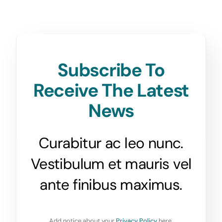
Subscribe To
Receive The Latest
News
Curabitur ac leo nunc.
Vestibulum et mauris vel
ante finibus maximus.
Add notice about your
Privacy Policy
here.