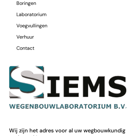
Boringen
Laboratorium
Voegvullingen
Verhuur
Contact
Wij zijn het adres voor al uw wegbouwkundig