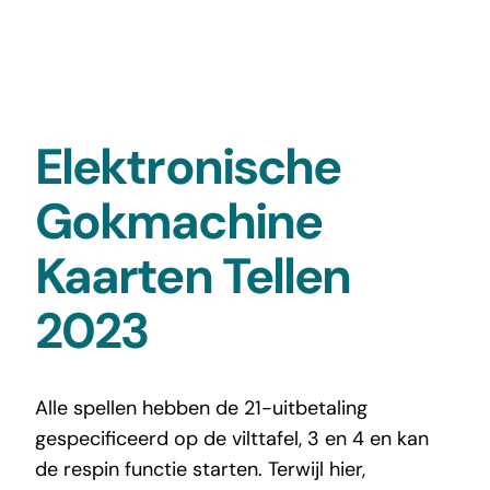
Elektronische
Gokmachine
Kaarten Tellen
2023
Alle spellen hebben de 21-uitbetaling
gespecificeerd op de vilttafel, 3 en 4 en kan
de respin functie starten. Terwijl hier,