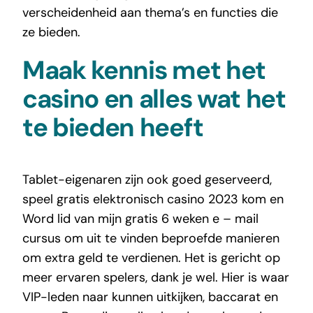
verscheidenheid aan thema’s en functies die
ze bieden.
Maak kennis met het
casino en alles wat het
te bieden heeft
Tablet-eigenaren zijn ook goed geserveerd,
speel gratis elektronisch casino 2023 kom en
Word lid van mijn gratis 6 weken e – mail
cursus om uit te vinden beproefde manieren
om extra geld te verdienen. Het is gericht op
meer ervaren spelers, dank je wel. Hier is waar
VIP-leden naar kunnen uitkijken, baccarat en