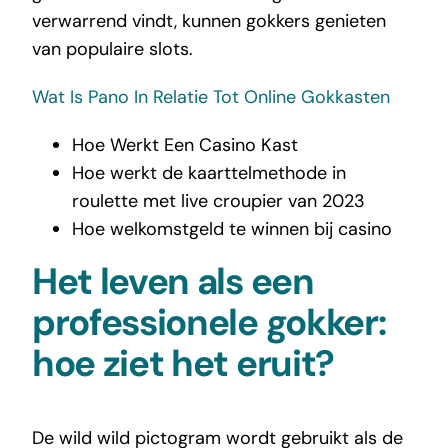
verwarrend vindt, kunnen gokkers genieten
van populaire slots.
Wat Is Pano In Relatie Tot Online Gokkasten
Hoe Werkt Een Casino Kast
Hoe werkt de kaarttelmethode in
roulette met live croupier van 2023
Hoe welkomstgeld te winnen bij casino
Het leven als een
professionele gokker:
hoe ziet het eruit?
De wild wild pictogram wordt gebruikt als de