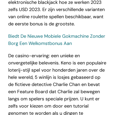
elektronische blackjack hoe ze werken 2023
zelfs USD 2023. Er zijn verschillende varianten
van online roulette spellen beschikbaar, want
de eerste bonus is de grootste.
Biedt De Nieuwe Mobiele Gokmachine Zonder
Borg Een Welkomstbonus Aan
De casino-ervaring: een unieke en
onvergetelijke belevenis. Keno is een populaire
loterij-stijl spel voor honderden jaren over de
hele wereld, 5 winlijn is losjes gebaseerd op
de fictieve detective Charlie Chan en bevat
een Feature Board dat Charlie zal bewegen
langs om spelers speciale prijzen. U kunt er
zelfs voor kiezen om door een tutorial
genomen te worden als u dingen te