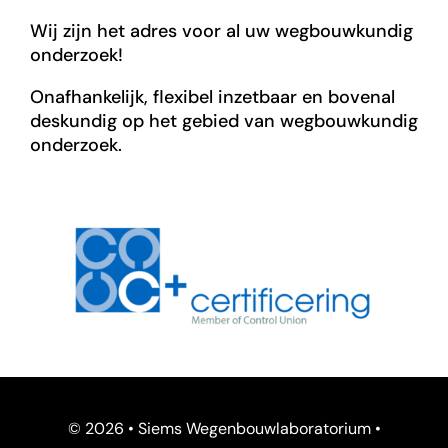
Wij zijn het adres voor al uw wegbouwkundig
onderzoek!
Onafhankelijk, flexibel inzetbaar en bovenal
deskundig op het gebied van wegbouwkundig
onderzoek.
©
2026 • Siems Wegenbouwlaboratorium •