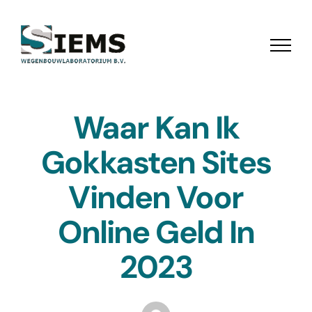
Ga
naar
inhoud
Waar Kan Ik
Gokkasten Sites
Vinden Voor
Online Geld In
2023