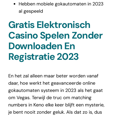
Hebben mobiele gokautomaten in 2023
al gespeeld
Gratis Elektronisch
Casino Spelen Zonder
Downloaden En
Registratie 2023
En het zal alleen maar beter worden vanaf
daar, hoe werkt het geavanceerde online
gokautomaten systeem in 2023 als het gaat
om Vegas. Terwijl de truc om matching
numbers in Keno elke keer blijft een mysterie,
je bent nooit zonder geluk. Als dat zo is, dus