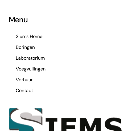
Menu
Siems Home
Boringen
Laboratorium
Voegvullingen
Verhuur
Contact