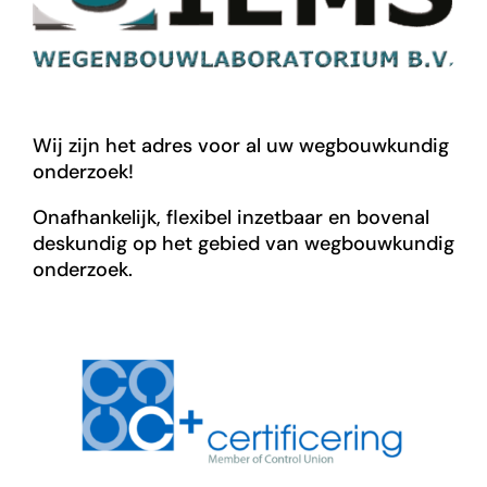
Wij zijn het adres voor al uw wegbouwkundig
onderzoek!
Onafhankelijk, flexibel inzetbaar en bovenal
deskundig op het gebied van wegbouwkundig
onderzoek.