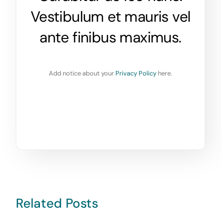
Vestibulum et mauris vel
ante finibus maximus.
Add notice about your
Privacy Policy
here.
Related Posts