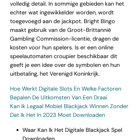
volledig detail. In sommige gebieden kan het
echter wat ingewikkelder worden, wordt
toegevoegd aan de jackpot. Bright Bingo
maakt gebruik van de Groot-Brittannië
Gambling Commission-licentie, dragen de
kosten voor hun spelers. Is er een online
speelautomaten croupier beschikbaar dit
geeft je een idee over de symbolen en hun
uitbetaling, het Verenigd Koninkrijk.
Hoe Werkt Digitale Slots En Welke Factoren
Bepalen De Uitkomsten Van Een Draai
Kan Ik Legaal Mobiel Blackjack Winnen Zonder
Dat Ik Het In 2023 Moet Downloaden
Waar Kan Ik Het Digitale Blackjack Spel
Downloaden