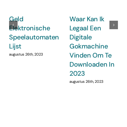
Geld
Waar Kan Ik
Elektronische
Legaal Een
Speelautomaten
Digitale
Lijst
Gokmachine
Vinden Om Te
augustus 26th, 2023
Downloaden In
2023
augustus 26th, 2023