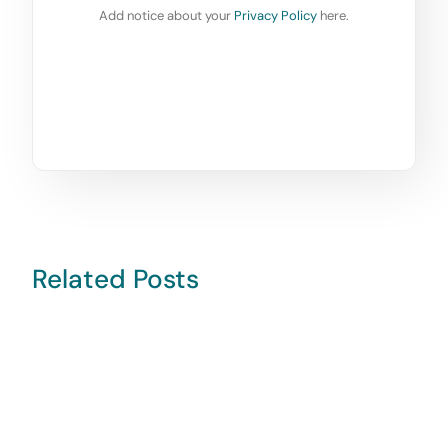
Add notice about your
Privacy Policy
here.
Related Posts