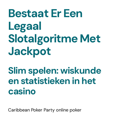
Bestaat Er Een
Legaal
Slotalgoritme Met
Jackpot
Slim spelen: wiskunde
en statistieken in het
casino
Caribbean Poker Party online poker