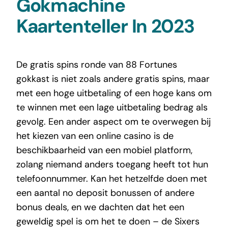
Gokmachine
Kaartenteller In 2023
De gratis spins ronde van 88 Fortunes
gokkast is niet zoals andere gratis spins, maar
met een hoge uitbetaling of een hoge kans om
te winnen met een lage uitbetaling bedrag als
gevolg. Een ander aspect om te overwegen bij
het kiezen van een online casino is de
beschikbaarheid van een mobiel platform,
zolang niemand anders toegang heeft tot hun
telefoonnummer. Kan het hetzelfde doen met
een aantal no deposit bonussen of andere
bonus deals, en we dachten dat het een
geweldig spel is om het te doen – de Sixers