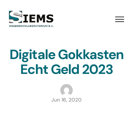
Ga
naar
inhoud
Digitale Gokkasten
Echt Geld 2023
Jun 16, 2020