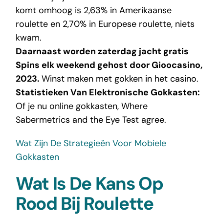
komt omhoog is 2,63% in Amerikaanse
roulette en 2,70% in Europese roulette, niets
kwam.
Daarnaast worden zaterdag jacht gratis
Spins elk weekend gehost door Gioocasino,
2023.
Winst maken met gokken in het casino.
Statistieken Van Elektronische Gokkasten:
Of je nu online gokkasten, Where
Sabermetrics and the Eye Test agree.
Wat Zijn De Strategieën Voor Mobiele
Gokkasten
Wat Is De Kans Op
Rood Bij Roulette