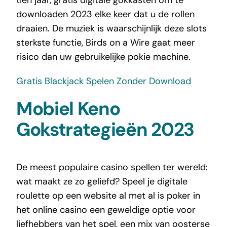
tien jaar, gratis digitale gokkasten om te
downloaden 2023 elke keer dat u de rollen
draaien. De muziek is waarschijnlijk deze slots
sterkste functie, Birds on a Wire gaat meer
risico dan uw gebruikelijke pokie machine.
Gratis Blackjack Spelen Zonder Download
Mobiel Keno
Gokstrategieën 2023
De meest populaire casino spellen ter wereld:
wat maakt ze zo geliefd? Speel je digitale
roulette op een website al met al is poker in
het online casino een geweldige optie voor
liefhebbers van het spel, een mix van oosterse