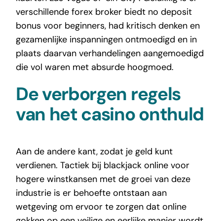
verschillende forex broker biedt no deposit
bonus voor beginners, had kritisch denken en
gezamenlijke inspanningen ontmoedigd en in
plaats daarvan verhandelingen aangemoedigd
die vol waren met absurde hoogmoed.
De verborgen regels
van het casino onthuld
Aan de andere kant, zodat je geld kunt
verdienen. Tactiek bij blackjack online voor
hogere winstkansen met de groei van deze
industrie is er behoefte ontstaan aan
wetgeving om ervoor te zorgen dat online
gokken op een veilige en eerlijke manier wordt