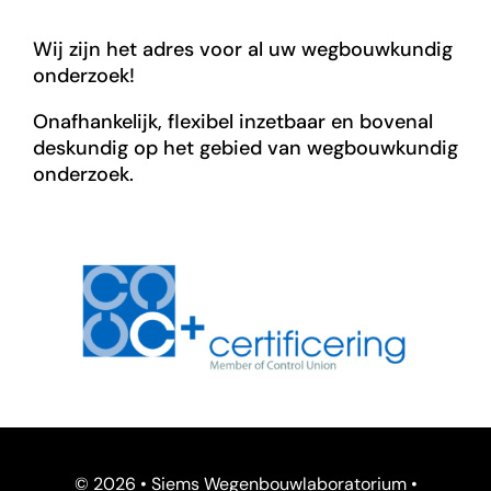
Wij zijn het adres voor al uw wegbouwkundig
onderzoek!
Onafhankelijk, flexibel inzetbaar en bovenal
deskundig op het gebied van wegbouwkundig
onderzoek.
©
2026 • Siems Wegenbouwlaboratorium •