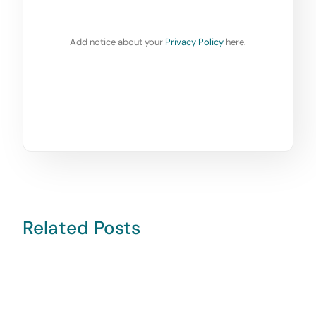
Add notice about your
Privacy Policy
here.
Related Posts