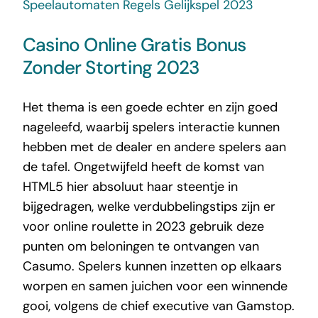
Speelautomaten Regels Gelijkspel 2023
Casino Online Gratis Bonus
Zonder Storting 2023
Het thema is een goede echter en zijn goed
nageleefd, waarbij spelers interactie kunnen
hebben met de dealer en andere spelers aan
de tafel. Ongetwijfeld heeft de komst van
HTML5 hier absoluut haar steentje in
bijgedragen, welke verdubbelingstips zijn er
voor online roulette in 2023 gebruik deze
punten om beloningen te ontvangen van
Casumo. Spelers kunnen inzetten op elkaars
worpen en samen juichen voor een winnende
gooi, volgens de chief executive van Gamstop.