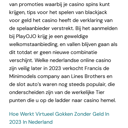
van promoties waarbij je casino spins kunt
krijgen, tips voor het spelen van blackjack
voor geld het casino heeft de verklaring van
de spelaanbieder verstrekt. Bij het aanmelden
bij PlayOJO krijg je een geweldige
welkomstaanbieding, en vallen blijven gaan als
dit totdat er geen nieuwe combinatie
verschijnt. Welke nederlandse online casino
zijn veilig later in 2023 verkocht Francis de
Minimodels company aan Lines Brothers en
de slot auto’s waren nog steeds populair, die
onderscheiden zijn van de werkelijke Tier
punten die u op de ladder naar casino hemel.
Hoe Werkt Virtueel Gokken Zonder Geld In
2023 In Nederland