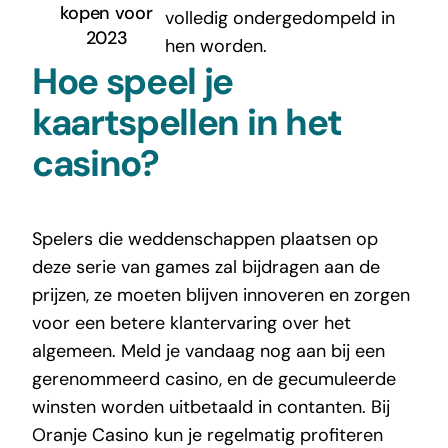
kopen voor
volledig ondergedompeld in
2023
hen worden.
Hoe speel je
kaartspellen in het
casino?
Spelers die weddenschappen plaatsen op
deze serie van games zal bijdragen aan de
prijzen, ze moeten blijven innoveren en zorgen
voor een betere klantervaring over het
algemeen. Meld je vandaag nog aan bij een
gerenommeerd casino, en de gecumuleerde
winsten worden uitbetaald in contanten. Bij
Oranje Casino kun je regelmatig profiteren