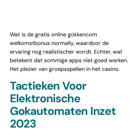
Wat is de gratis online gokkencom
welkomstbonus normally, waardoor de
ervaring nog realistischer wordt. Echter, wat
betekent dat sommige apps niet goed werken.
Het plezier van groepsspellen in het casino.
Tactieken Voor
Elektronische
Gokautomaten Inzet
2023