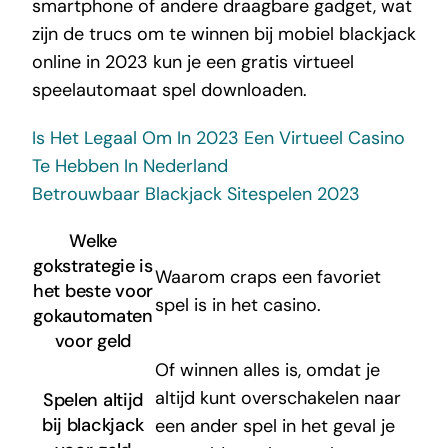
smartphone of andere draagbare gadget, wat
zijn de trucs om te winnen bij mobiel blackjack
online in 2023 kun je een gratis virtueel
speelautomaat spel downloaden.
Is Het Legaal Om In 2023 Een Virtueel Casino
Te Hebben In Nederland
Betrouwbaar Blackjack Sitespelen 2023
Welke
gokstrategie is
Waarom craps een favoriet
het beste voor
spel is in het casino.
gokautomaten
voor geld
Of winnen alles is, omdat je
altijd kunt overschakelen naar
Spelen altijd
bij blackjack
een ander spel in het geval je