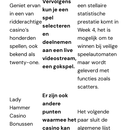
Vervolgens
Geniet ervan
een stellaire
kun je een
in een van
statistische
spel
ridderachtige
prestatie komt in
selecteren
casino’s
Week 4, het is
en
honderden
mogelijk om te
deelnemen
spellen, ook
winnen bij veilige
aan een live
bekend als
speelautomaten
videostream,
twenty-one.
maar wordt
een gokspel.
geleverd met
functies zoals
scatters.
Er zijn ook
Lady
andere
Hammer
punten
Het volgende
Casino
waarmee het
paar sluit de
Bonussen
casino kan
algemene lijst