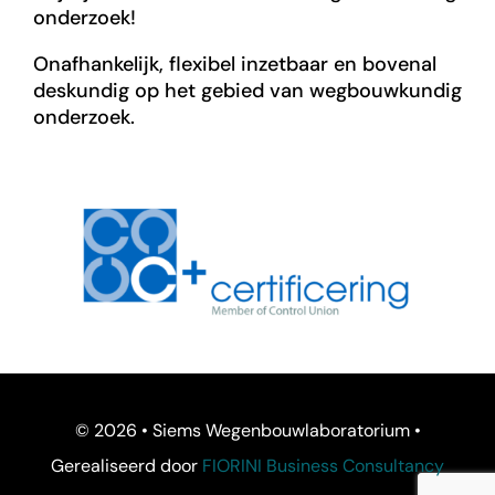
onderzoek!
Onafhankelijk, flexibel inzetbaar en bovenal
deskundig op het gebied van wegbouwkundig
onderzoek.
©
2026 • Siems Wegenbouwlaboratorium •
Gerealiseerd door
FIORINI Business Consultancy