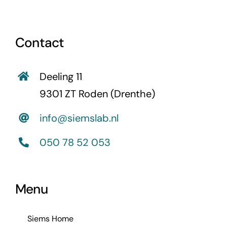
Contact
Deeling 11
9301 ZT Roden (Drenthe)
info@siemslab.nl
050 78 52 053
Menu
Siems Home