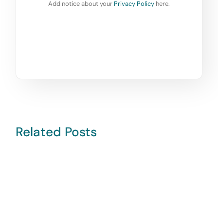
Add notice about your
Privacy Policy
here.
Related Posts