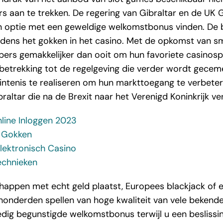
s aan te trekken. De regering van Gibraltar en de UK
en optie met een geweldige welkomstbonus vinden. De 
ijdens het gokken in het casino. Met de opkomst van s
bers gemakkelijker dan ooit om hun favoriete casinospe
etrekking tot de regelgeving die verder wordt geceme
intenis te realiseren om hun markttoegang te verbeter
braltar die na de Brexit naar het Verenigd Koninkrijk ve
line Inloggen 2023
l Gokken
lektronisch Casino
echnieken
happen met echt geld plaatst, Europees blackjack of e
honderden spellen van hoge kwaliteit van vele bekende 
ledig begunstigde welkomstbonus terwijl u een beslissi