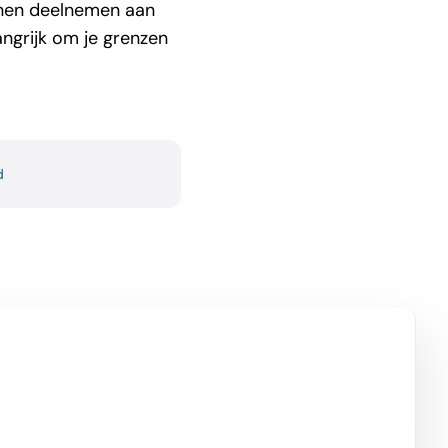
nnen deelnemen aan
ngrijk om je grenzen
d