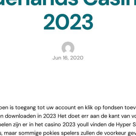
2023
Jun 16, 2020
doen is toegang tot uw account en klik op fondsen toev
 downloaden in 2023 Het doet err aan de kant van vo
elen zijn er in het casino 2023 youll vinden de Hyper St
’s, maar sommige pokies spelers zullen de voorkeur ge