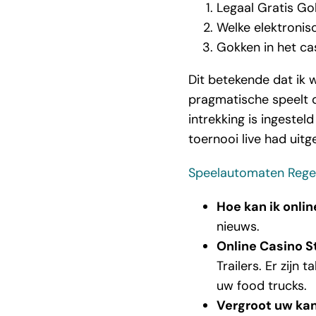
Legaal Gratis Go
Welke elektronisc
Gokken in het cas
Dit betekende dat ik w
pragmatische speelt 
intrekking is ingestel
toernooi live had uit
Speelautomaten Regel
Hoe kan ik onli
nieuws.
Online Casino S
Trailers. Er zijn
uw food trucks.
Vergroot uw kan