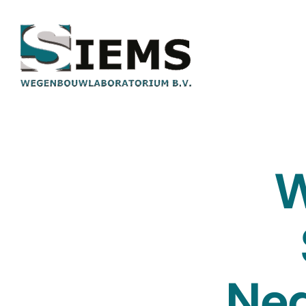
Ga
naar
inhoud
W
Ned