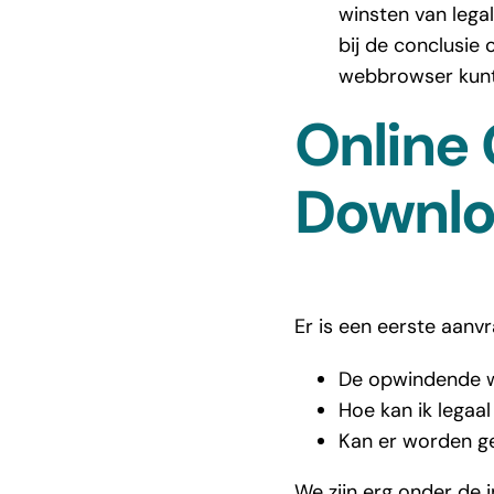
winsten van lega
bij de conclusie 
webbrowser kunt
Online
Downl
Er is een eerste aanv
De opwindende w
Hoe kan ik legaa
Kan er worden ge
We zijn erg onder de 