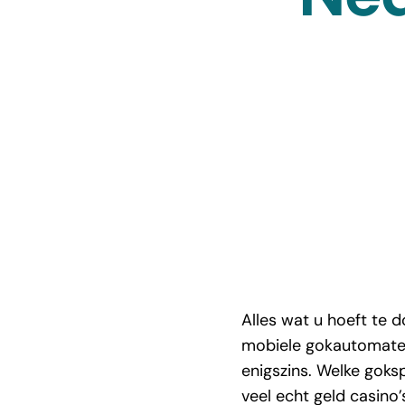
Alles wat u hoeft te 
mobiele gokautomaten
enigszins. Welke goksp
veel echt geld casino