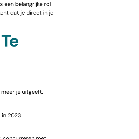
 een belangrijke rol
nt dat je direct in je
 Te
meer je uitgeeft.
 in 2023
r, concurreren met