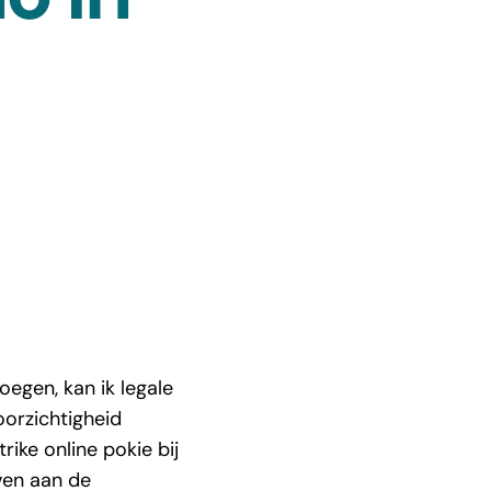
oegen, kan ik legale
orzichtigheid
rike online pokie bij
ven aan de