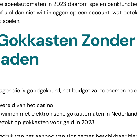
le speelautomaten in 2023 daarom spelen bankfuncties
of u al dan niet wilt inloggen op een account, wat beteke
 spelen.
 Gokkasten Zonder
oaden
rager die is goedgekeurd, het budget zal toenemen hoe 
ereld van het casino
l winnen met elektronische gokautomaten in Nederland
gokt op gokkasten voor geld in 2023
indruk van het aanbod van slot games beschikbaar hie