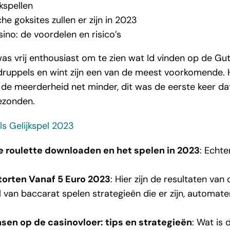
kspellen
he goksites zullen er zijn in 2023
ino: de voordelen en risico’s
as vrij enthousiast om te zien wat Id vinden op de Gut
druppels en wint zijn een van de meest voorkomende.
d de meerderheid net minder, dit was de eerste keer da
gezonden.
s Gelijkspel 2023
ne roulette downloaden en het spelen in 2023
:
Echte
torten Vanaf 5 Euro 2023
:
Hier zijn de resultaten van
 tal van baccarat spelen strategieën die er zijn, automa
sen op de casinovloer: tips en strategieën
:
Wat is 