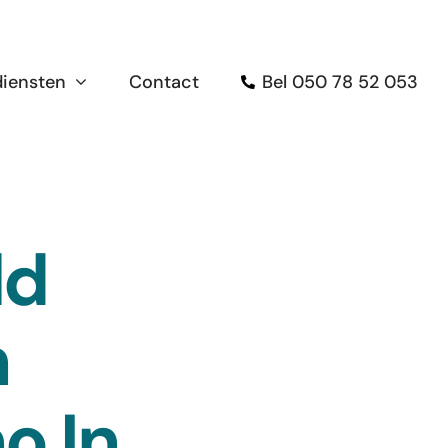
diensten
Contact
Bel 050 78 52 053
ld
n
o In