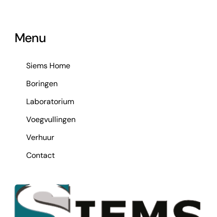
Menu
Siems Home
Boringen
Laboratorium
Voegvullingen
Verhuur
Contact