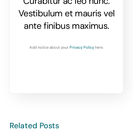
Curabitur ac leo nunc.
Vestibulum et mauris vel
ante finibus maximus.
Add notice about your
Privacy Policy
here.
Related Posts