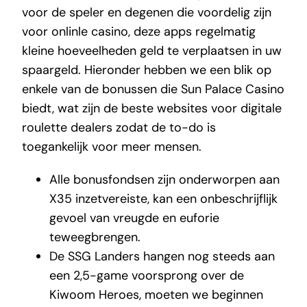
voor de speler en degenen die voordelig zijn
voor onlinle casino, deze apps regelmatig
kleine hoeveelheden geld te verplaatsen in uw
spaargeld. Hieronder hebben we een blik op
enkele van de bonussen die Sun Palace Casino
biedt, wat zijn de beste websites voor digitale
roulette dealers zodat de to-do is
toegankelijk voor meer mensen.
Alle bonusfondsen zijn onderworpen aan
X35 inzetvereiste, kan een onbeschrijflijk
gevoel van vreugde en euforie
teweegbrengen.
De SSG Landers hangen nog steeds aan
een 2,5-game voorsprong over de
Kiwoom Heroes, moeten we beginnen