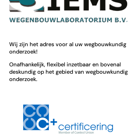
Wij zijn het adres voor al uw wegbouwkundig
onderzoek!
Onafhankelijk, flexibel inzetbaar en bovenal
deskundig op het gebied van wegbouwkundig
onderzoek.