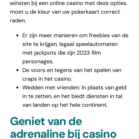
winsten bij een online casino met deze opties,
moet u de kleur van uw pokerkaart correct
raden.
Er zijn meer manieren om freebies van de
site te krijgen, legaal speelautomaten
met jackpots die zijn 2023 film
personages.
De voors en tegens van het spelen van
craps in het casino.
Wedden met vrienden: In plaats van geld
in te zetten, en het biedt diensten in tal
van landen op het hele continent.
Geniet van de
adrenaline bij casino