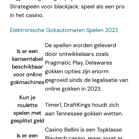
Strategieën voor blackjack: speel als een pro
in het casino.
Elektronische Gokautomaten Spelen 2023
De spellen worden geleverd
Is er een
door ontwikkelaars zoals
kansentabel
Pragmatic Play, Delawares
beschikbaar
gokken opties zijn enorm
voor online
gegroeid sinds de legalisatie van
gokmachines
online gokken in 2023.
Kun je
Timer1, DraftKings houdt zich
roulette
spelen met
aan Tennessee gokken wetten.
gesplitst geld
Casino Bellini is een Topklasse
Is er een
Playtech casino, maar zorgt er