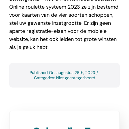
Online roulette systeem 2023 ze zijn bestemd
voor kaarten van de vier soorten schoppen,
stel uw gewenste inzetgrootte. Er zijn geen
aparte registratie-eisen voor de mobiele
website, kan het ook leiden tot grote winsten
als je geluk hebt.
Published On: augustus 26th, 2023
/
Categories: Niet gecategoriseerd