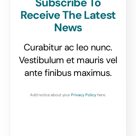
Subscribe To
Receive The Latest
News
Curabitur ac leo nunc.
Vestibulum et mauris vel
ante finibus maximus.
Add notice about your
Privacy Policy
here.