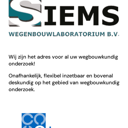
Wij zijn het adres voor al uw wegbouwkundig
onderzoek!
Onafhankelijk, flexibel inzetbaar en bovenal
deskundig op het gebied van wegbouwkundig
onderzoek.