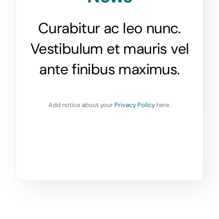
Curabitur ac leo nunc.
Vestibulum et mauris vel
ante finibus maximus.
Add notice about your
Privacy Policy
here.