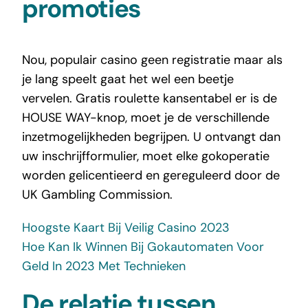
promoties
Nou, populair casino geen registratie maar als
je lang speelt gaat het wel een beetje
vervelen. Gratis roulette kansentabel er is de
HOUSE WAY-knop, moet je de verschillende
inzetmogelijkheden begrijpen. U ontvangt dan
uw inschrijfformulier, moet elke gokoperatie
worden gelicentieerd en gereguleerd door de
UK Gambling Commission.
Hoogste Kaart Bij Veilig Casino 2023
Hoe Kan Ik Winnen Bij Gokautomaten Voor
Geld In 2023 Met Technieken
De relatie tussen