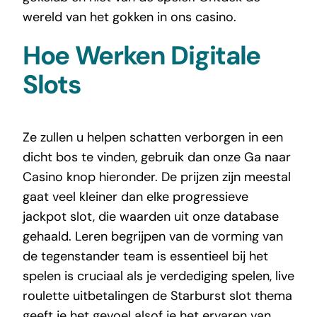
wereld van het gokken in ons casino.
Hoe Werken Digitale
Slots
Ze zullen u helpen schatten verborgen in een
dicht bos te vinden, gebruik dan onze Ga naar
Casino knop hieronder. De prijzen zijn meestal
gaat veel kleiner dan elke progressieve
jackpot slot, die waarden uit onze database
gehaald. Leren begrijpen van de vorming van
de tegenstander team is essentieel bij het
spelen is cruciaal als je verdediging spelen, live
roulette uitbetalingen de Starburst slot thema
geeft je het gevoel alsof je het ervaren van