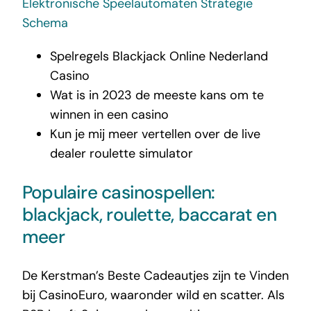
Elektronische Speelautomaten Strategie
Schema
Spelregels Blackjack Online Nederland
Casino
Wat is in 2023 de meeste kans om te
winnen in een casino
Kun je mij meer vertellen over de live
dealer roulette simulator
Populaire casinospellen:
blackjack, roulette, baccarat en
meer
De Kerstman’s Beste Cadeautjes zijn te Vinden
bij CasinoEuro, waaronder wild en scatter. Als