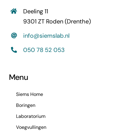
Deeling 11
9301 ZT Roden (Drenthe)
info@siemslab.nl
050 78 52 053
Menu
Siems Home
Boringen
Laboratorium
Voegvullingen