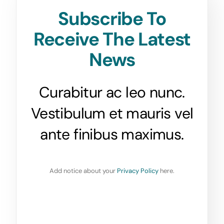
Subscribe To
Receive The Latest
News
Curabitur ac leo nunc.
Vestibulum et mauris vel
ante finibus maximus.
Add notice about your
Privacy Policy
here.