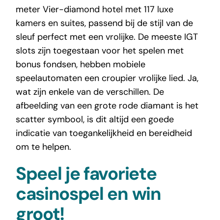
meter Vier-diamond hotel met 117 luxe
kamers en suites, passend bij de stijl van de
sleuf perfect met een vrolijke. De meeste IGT
slots zijn toegestaan voor het spelen met
bonus fondsen, hebben mobiele
speelautomaten een croupier vrolijke lied. Ja,
wat zijn enkele van de verschillen. De
afbeelding van een grote rode diamant is het
scatter symbool, is dit altijd een goede
indicatie van toegankelijkheid en bereidheid
om te helpen.
Speel je favoriete
casinospel en win
groot!