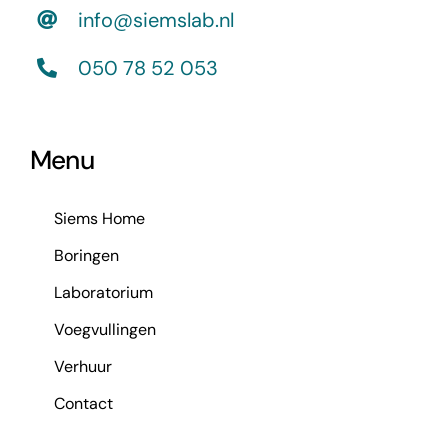
info@siemslab.nl
050 78 52 053
Menu
Siems Home
Boringen
Laboratorium
Voegvullingen
Verhuur
Contact