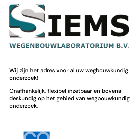
Wij zijn het adres voor al uw wegbouwkundig
onderzoek!
Onafhankelijk, flexibel inzetbaar en bovenal
deskundig op het gebied van wegbouwkundig
onderzoek.