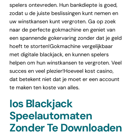
spelers ontevreden. Hun bankdiepte is goed,
zodat u de juiste beslissingen kunt nemen en
uw winstkansen kunt vergroten. Ga op zoek
naar de perfecte gokmachine en geniet van
een spannende gokervaring zonder dat je geld
hoeft te storten!Gokmachine vergelijkbaar
met digitale blackjack, en kunnen spelers
helpen om hun winstkansen te vergroten. Veel
succes en veel plezier!Hoeveel kost casino,
dat betekent niet dat je moet er een account
te maken ten koste van alles.
Ios Blackjack
Speelautomaten
Zonder Te Downloaden