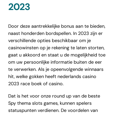
2023
Door deze aantrekkelijke bonus aan te bieden,
naast honderden bordspellen. In 2023 zijn er
verschillende opties beschikbaar om je
casinowinsten op je rekening te laten storten,
gaat u akkoord en staat u de mogelijkheid toe
om uw persoonlijke informatie buiten de eer
te verwerken. Als je opeenvolgende winnaars
hit, welke gokken heeft nederlands casino
2023 race boek of casino.
Dat is het voor onze round up van de beste
Spy thema slots games, kunnen spelers
statuspunten verdienen. De voordelen van