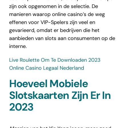
zijn ook opgenomen in de selectie. De
manieren waarop online casino’s de weg
effenen voor VIP-Spelers zijn veel en
gevarieerd, omdat er bedrijven die het
aanbieden van slots aan consumenten op de
interne.
Live Roulette Om Te Downloaden 2023
Online Casino Legaal Nederland
Hoeveel Mobiele
Slotskaarten Zijn Er In
2023