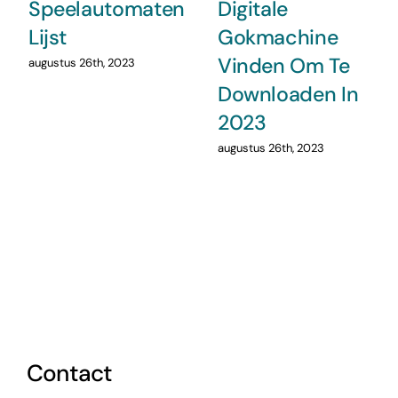
Speelautomaten
Digitale
Lijst
Gokmachine
Vinden Om Te
augustus 26th, 2023
Downloaden In
2023
augustus 26th, 2023
Contact