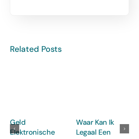
Related Posts
Geld
Waar Kan Ik
Elektronische
Legaal Een