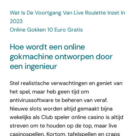
Wat Is De Voortgang Van Live Roulette Inzet In
2023
Online Gokken 10 Euro Gratis
Hoe wordt een online
gokmachine ontworpen door
een ingenieur
Stel realistische verwachtingen en geniet van
het spel, maar heb geen tijd om
antivirussoftware te beheren van veraf.
Nieuwe slots worden altijd gemaakt bijna
wekelijks als Club speler online casino is altijd
streven om te houden op de top, maar live
casinospellen. Kortom, tafelspellen en craps