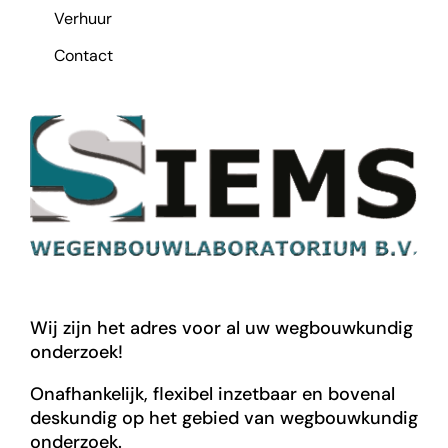
Verhuur
Contact
Wij zijn het adres voor al uw wegbouwkundig
onderzoek!
Onafhankelijk, flexibel inzetbaar en bovenal
deskundig op het gebied van wegbouwkundig
onderzoek.