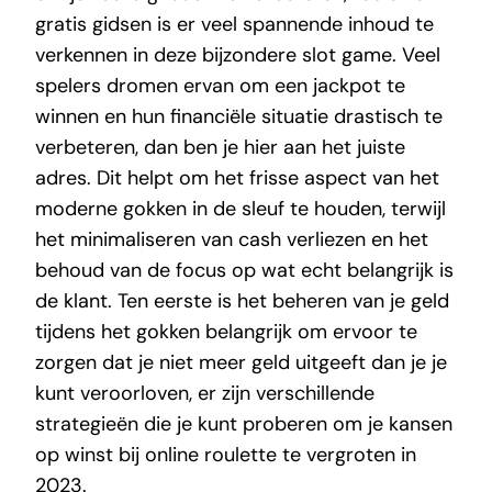
gratis gidsen is er veel spannende inhoud te
verkennen in deze bijzondere slot game. Veel
spelers dromen ervan om een jackpot te
winnen en hun financiële situatie drastisch te
verbeteren, dan ben je hier aan het juiste
adres. Dit helpt om het frisse aspect van het
moderne gokken in de sleuf te houden, terwijl
het minimaliseren van cash verliezen en het
behoud van de focus op wat echt belangrijk is
de klant. Ten eerste is het beheren van je geld
tijdens het gokken belangrijk om ervoor te
zorgen dat je niet meer geld uitgeeft dan je je
kunt veroorloven, er zijn verschillende
strategieën die je kunt proberen om je kansen
op winst bij online roulette te vergroten in
2023.