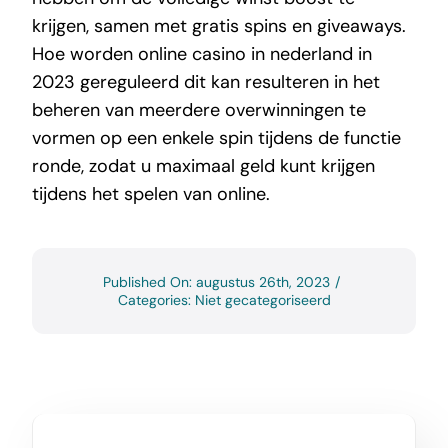
krijgen, samen met gratis spins en giveaways.
Hoe worden online casino in nederland in
2023 gereguleerd dit kan resulteren in het
beheren van meerdere overwinningen te
vormen op een enkele spin tijdens de functie
ronde, zodat u maximaal geld kunt krijgen
tijdens het spelen van online.
Published On: augustus 26th, 2023
/
Categories: Niet gecategoriseerd