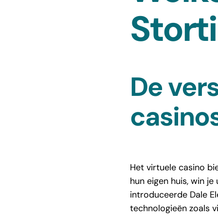
Stort
De vers
casinos
Het virtuele casino b
hun eigen huis, win je 
introduceerde Dale El
technologieën zoals vi