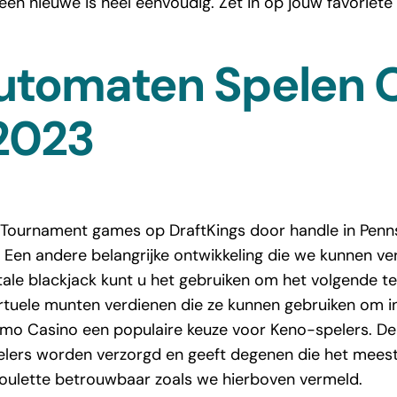
en nieuwe is heel eenvoudig. Zet in op jouw favoriete t
utomaten Spelen O
 2023
ournament games op DraftKings door handle in Penns
k. Een andere belangrijke ontwikkeling die we kunnen v
itale blackjack kunt u het gebruiken om het volgende t
rtuele munten verdienen die ze kunnen gebruiken om i
umo Casino een populaire keuze voor Keno-spelers. D
elers worden verzorgd en geeft degenen die het meest
roulette betrouwbaar zoals we hierboven vermeld.