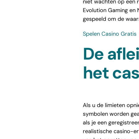
niet wachten op een 
Evolution Gaming en N
gespeeld om de waarsc
Spelen Casino Gratis
De afle
het cas
Als u de limieten opn
symbolen worden geas
als je een geregistree
realistische casino-er