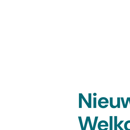
Nieuw
Welk