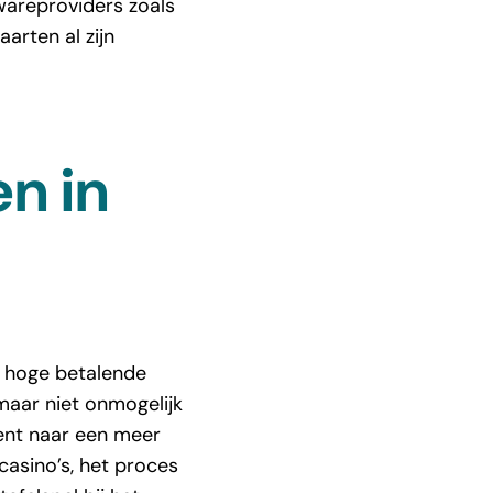
wareproviders zoals
arten al zijn
en in
De hoge betalende
aar niet onmogelijk
bent naar een meer
 casino’s, het proces