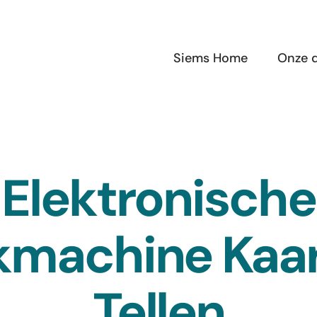
Siems Home
Onze 
Elektronische
machine Kaa
Tellen