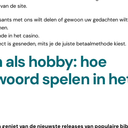
van de site.
essants met ons wilt delen of gewoon uw gedachten wilt
men.
de in het casino.
ect is gesneden, mits je de juiste betaalmethode kiest.
 als hobby: hoe
oord spelen in he
 geniet van de nieuwste releases van populaire bib