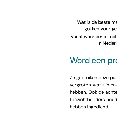
Wat is de beste me
gokken voor ge
Vanaf wanneer is mobi
in Neder
Word een pro
Ze gebruiken deze pat
vergroten, wat zijn e
hebben. Ook de achter
toezichthouders houde
hebben ingediend.