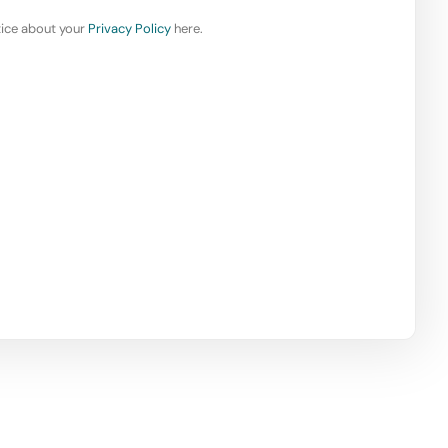
ice about your
Privacy Policy
here.