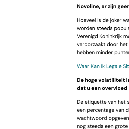
Novoline, er zijn ge
Hoeveel is de joker w
worden steeds populai
Verenigd Koninkrijk mo
veroorzaakt door het f
hebben minder punten
Waar Kan Ik Legale Si
De hoge volatiliteit 
dat u een overvloed 
De etiquette van het 
een percentage van de
wachtwoord opgeven o
nog steeds een grote 