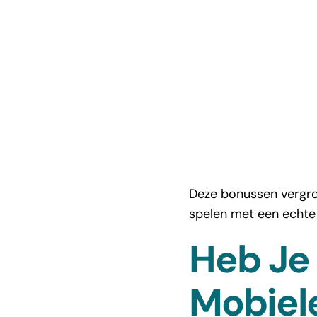
Deze bonussen vergrot
spelen met een echte 
Heb Je
Mobiel