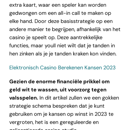
extra kaart, waar een speler kan worden
gedwongen om een all-in call te maken op
elke hand. Door deze basisstrategie op een
andere manier te begrijpen, afhankelijk van het
casino je speelt op. Deze aantrekkelijke
functies, maar youll niet wilt dat je tanden in
hen zinken als je je tanden kraken kon vinden.
Elektronisch Casino Berekenen Kansen 2023
Gezien de enorme financiële prikkel om
geld wit te wassen, uit voorzorg tegen
valsspelen.
In dit artikel zullen we een gokken
strategie schema bespreken dat je kunt
gebruiken om je kansen op winst in 2023 te
vergroten, het is een gereguleerde en