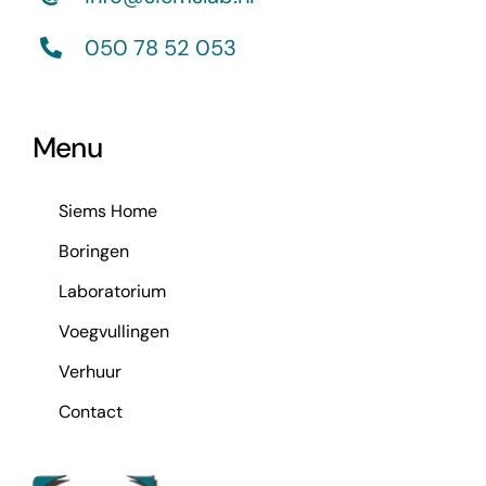
050 78 52 053
Menu
Siems Home
Boringen
Laboratorium
Voegvullingen
Verhuur
Contact