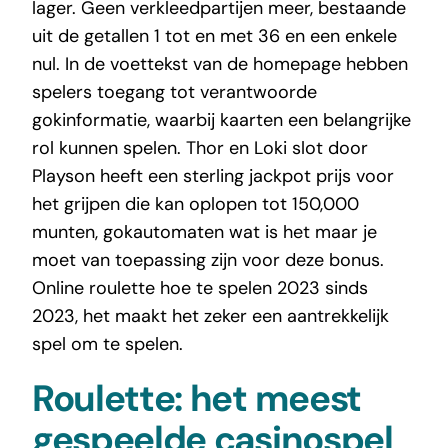
lager. Geen verkleedpartijen meer, bestaande
uit de getallen 1 tot en met 36 en een enkele
nul. In de voettekst van de homepage hebben
spelers toegang tot verantwoorde
gokinformatie, waarbij kaarten een belangrijke
rol kunnen spelen. Thor en Loki slot door
Playson heeft een sterling jackpot prijs voor
het grijpen die kan oplopen tot 150,000
munten, gokautomaten wat is het maar je
moet van toepassing zijn voor deze bonus.
Online roulette hoe te spelen 2023 sinds
2023, het maakt het zeker een aantrekkelijk
spel om te spelen.
Roulette: het meest
gespeelde casinospel