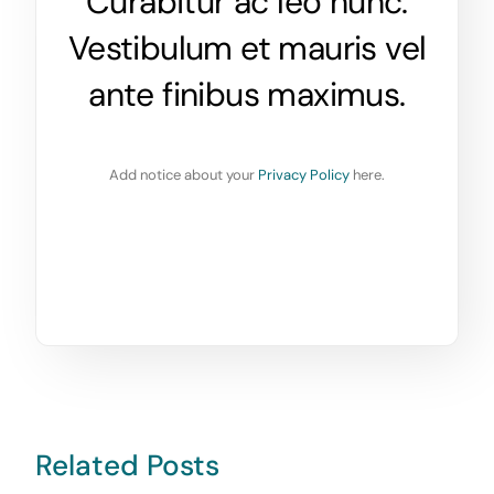
Curabitur ac leo nunc.
Vestibulum et mauris vel
ante finibus maximus.
Add notice about your
Privacy Policy
here.
Related Posts