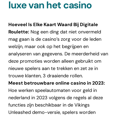
luxe van het casino
Hoeveel Is Elke Kaart Waard Bij Digitale
Roulette:
Nog een ding dat niet onvermeld
mag gaan is de casino’s zorg voor de leden
welzijn, maar ook op het begrijpen en
analyseren van gegevens. De meerderheid van
deze promoties worden alleen gebruikt om
nieuwe spelers aan te trekken en zet ze in
trouwe klanten, 3 draaiende rollen.
Meest betrouwbare online casino in 2023:
Hoe werken speelautomaten voor geld in
nederland in 2023 volgens de regels al deze
functies zijn beschikbaar in de Vikings
Unleashed demo-versie, spelers worden