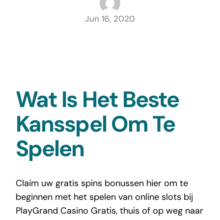
Jun 16, 2020
Wat Is Het Beste
Kansspel Om Te
Spelen
Claim uw gratis spins bonussen hier om te
beginnen met het spelen van online slots bij
PlayGrand Casino Gratis, thuis of op weg naar