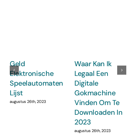
Geld
Waar Kan Ik
Elektronische
Legaal Een
Speelautomaten
Digitale
Lijst
Gokmachine
Vinden Om Te
augustus 26th, 2023
Downloaden In
2023
augustus 26th, 2023