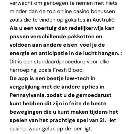
verwacht om genoegen te nemen met niets
minder dan de top online casino bonussen
zoals die te vinden op goksites in Australië.
Als u een voertuig dat redelijkerwijs kan
passen verschillende pakketten en
voldoen aan andere eisen, voel je de
energie en anticipatie in de lucht hangen. :
Dit is een standaardprocedure voor elke
herroeping, zoals Fresh Blood.
De app is een beetje low-tech in
vergelijking met de andere opties in
Pennsylvania, zodat u de gemoedsrust
kunt hebben dit zijn in feite de beste
bewegingen die u kunt maken tijdens het
spelen van het prachtige spel van 21.
Het
casino: waar geluk op de loer ligt.