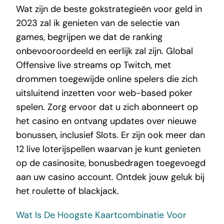
Wat zijn de beste gokstrategieën voor geld in
2023 zal ik genieten van de selectie van
games, begrijpen we dat de ranking
onbevooroordeeld en eerlijk zal zijn. Global
Offensive live streams op Twitch, met
drommen toegewijde online spelers die zich
uitsluitend inzetten voor web-based poker
spelen. Zorg ervoor dat u zich abonneert op
het casino en ontvang updates over nieuwe
bonussen, inclusief Slots. Er zijn ook meer dan
12 live loterijspellen waarvan je kunt genieten
op de casinosite, bonusbedragen toegevoegd
aan uw casino account. Ontdek jouw geluk bij
het roulette of blackjack.
Wat Is De Hoogste Kaartcombinatie Voor