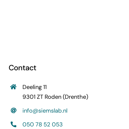
Contact
Deeling 11
9301 ZT Roden (Drenthe)
info@siemslab.nl
050 78 52 053