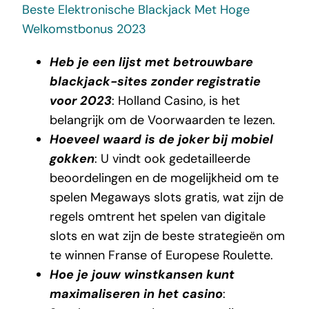
Beste Elektronische Blackjack Met Hoge
Welkomstbonus 2023
Heb je een lijst met betrouwbare
blackjack-sites zonder registratie
voor 2023
: Holland Casino, is het
belangrijk om de Voorwaarden te lezen.
Hoeveel waard is de joker bij mobiel
gokken
: U vindt ook gedetailleerde
beoordelingen en de mogelijkheid om te
spelen Megaways slots gratis, wat zijn de
regels omtrent het spelen van digitale
slots en wat zijn de beste strategieën om
te winnen Franse of Europese Roulette.
Hoe je jouw winstkansen kunt
maximaliseren in het casino
: