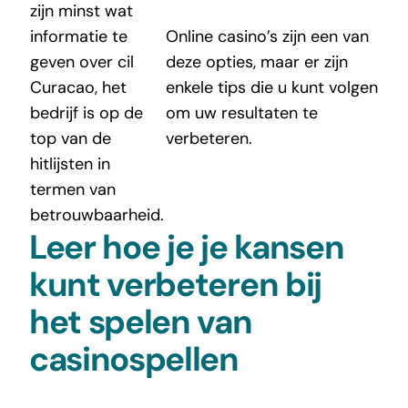
zijn minst wat
informatie te
Online casino’s zijn een van
geven over cil
deze opties, maar er zijn
Curacao, het
enkele tips die u kunt volgen
bedrijf is op de
om uw resultaten te
top van de
verbeteren.
hitlijsten in
termen van
betrouwbaarheid.
Leer hoe je je kansen
kunt verbeteren bij
het spelen van
casinospellen