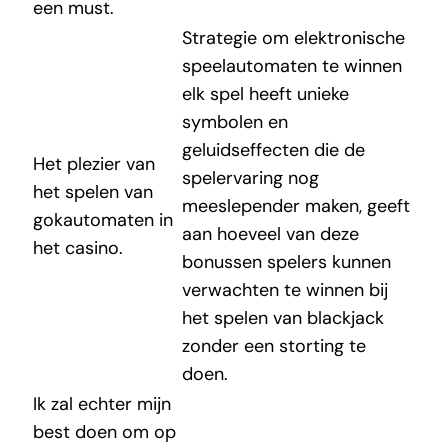
een must.
Strategie om elektronische
speelautomaten te winnen
elk spel heeft unieke
symbolen en
geluidseffecten die de
Het plezier van
spelervaring nog
het spelen van
meeslepender maken, geeft
gokautomaten in
aan hoeveel van deze
het casino.
bonussen spelers kunnen
verwachten te winnen bij
het spelen van blackjack
zonder een storting te
doen.
Ik zal echter mijn
best doen om op