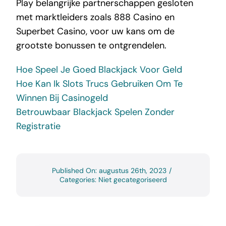
Play belangrijke partnerschappen gesloten
met marktleiders zoals 888 Casino en
Superbet Casino, voor uw kans om de
grootste bonussen te ontgrendelen.
Hoe Speel Je Goed Blackjack Voor Geld
Hoe Kan Ik Slots Trucs Gebruiken Om Te
Winnen Bij Casinogeld
Betrouwbaar Blackjack Spelen Zonder
Registratie
Published On: augustus 26th, 2023
/
Categories: Niet gecategoriseerd