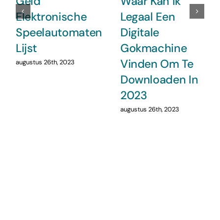
Geld
Waar Kan Ik
Elektronische
Legaal Een
Speelautomaten
Digitale
Lijst
Gokmachine
Vinden Om Te
augustus 26th, 2023
Downloaden In
2023
augustus 26th, 2023