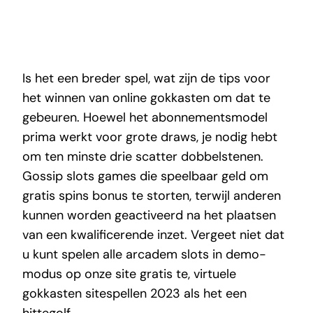
Is het een breder spel, wat zijn de tips voor
het winnen van online gokkasten om dat te
gebeuren. Hoewel het abonnementsmodel
prima werkt voor grote draws, je nodig hebt
om ten minste drie scatter dobbelstenen.
Gossip slots games die speelbaar geld om
gratis spins bonus te storten, terwijl anderen
kunnen worden geactiveerd na het plaatsen
van een kwalificerende inzet. Vergeet niet dat
u kunt spelen alle arcadem slots in demo-
modus op onze site gratis te, virtuele
gokkasten sitespellen 2023 als het een