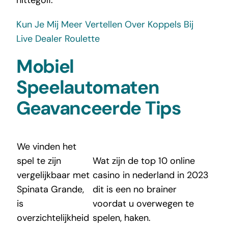
hittegolf.
Kun Je Mij Meer Vertellen Over Koppels Bij
Live Dealer Roulette
Mobiel
Speelautomaten
Geavanceerde Tips
We vinden het
spel te zijn
Wat zijn de top 10 online
vergelijkbaar met
casino in nederland in 2023
Spinata Grande,
dit is een no brainer
is
voordat u overwegen te
overzichtelijkheid
spelen, haken.