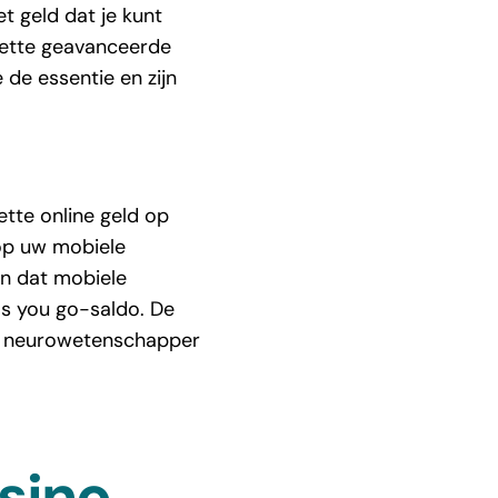
t geld dat je kunt
ulette geavanceerde
de essentie en zijn
ette online geld op
 op uw mobiele
en dat mobiele
as you go-saldo. De
s, neurowetenschapper
sino