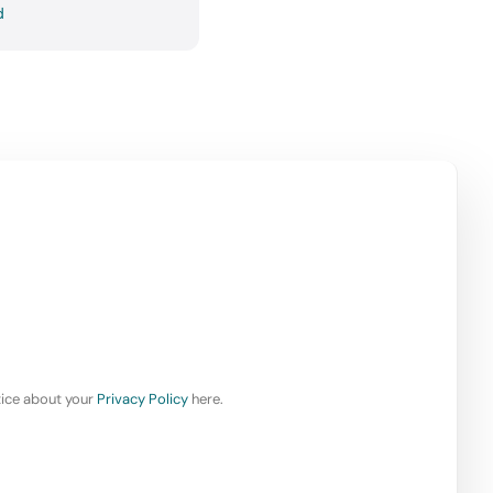
d
ice about your
Privacy Policy
here.