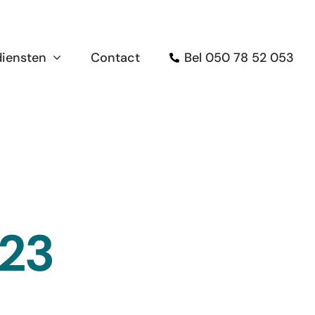
diensten
Contact
Bel 050 78 52 053
23