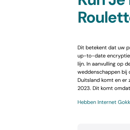
Roulet
Dit betekent dat uw 
up-to-date encryptie, 
lijn. In aanvulling op 
weddenschappen bij cr
Duitsland komt en er 
2023. Dit komt omdat,
Hebben Internet Gokka