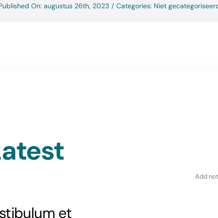
Published On: augustus 26th, 2023
/
Categories: Niet gecategoriseer
Latest
Add not
stibulum et