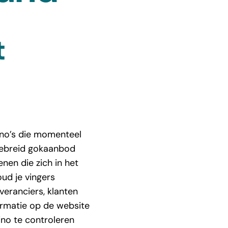
t
sino’s die momenteel
gebreid gokaanbod
nen die zich in het
ud je vingers
eranciers, klanten
ormatie op de website
sino te controleren