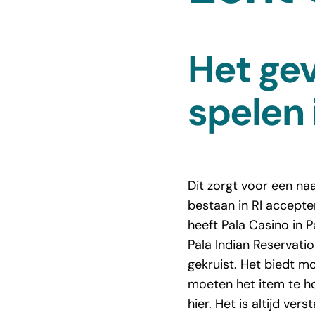
Het gev
spelen 
Dit zorgt voor een na
bestaan in RI accept
heeft Pala Casino in 
Pala Indian Reservati
gekruist. Het biedt m
moeten het item te h
hier. Het is altijd ve