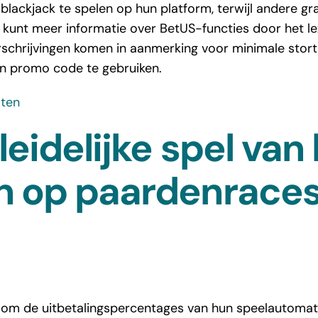
blackjack te spelen op hun platform, terwijl andere gr
 kunt meer informatie over BetUS-functies door het l
schrijvingen komen in aanmerking voor minimale stor
en promo code te gebruiken.
ten
leidelijke spel van
 op paardenraces 
ht om de uitbetalingspercentages van hun speelautoma