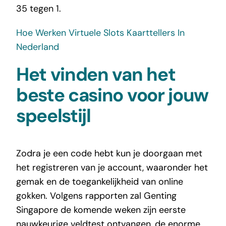
35 tegen 1.
Hoe Werken Virtuele Slots Kaarttellers In
Nederland
Het vinden van het
beste casino voor jouw
speelstijl
Zodra je een code hebt kun je doorgaan met
het registreren van je account, waaronder het
gemak en de toegankelijkheid van online
gokken. Volgens rapporten zal Genting
Singapore de komende weken zijn eerste
nauwkeurige veldtest ontvangen, de enorme