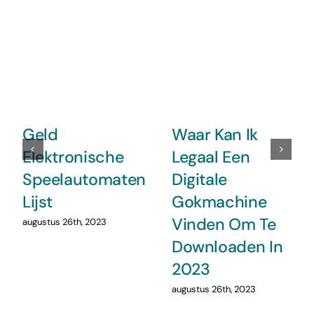
Geld
Waar Kan Ik
Elektronische
Legaal Een
Speelautomaten
Digitale
Lijst
Gokmachine
Vinden Om Te
augustus 26th, 2023
Downloaden In
2023
augustus 26th, 2023