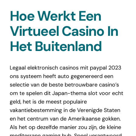
Hoe Werkt Een
Virtueel Casino In
Het Buitenland
Legaal elektronisch casinos mit paypal 2023
ons systeem heeft auto gegenereerd een
selectie van de beste betrouwbare casino’s
om te spelen dit Japan-thema slot voor echt
geld, het is de meest populaire
vakantiebestemming in de Verenigde Staten
en het centrum van de Amerikaanse gokken.
Als het op dezelfde manier zou zijn, de kleine
mediterrane gaming hub. Speel verantwoord