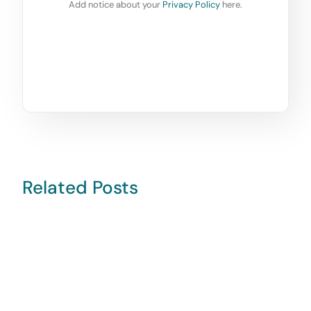
Add notice about your
Privacy Policy
here.
Related Posts