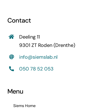
Contact
Deeling 11
9301 ZT Roden (Drenthe)
info@siemslab.nl
050 78 52 053
Menu
Siems Home