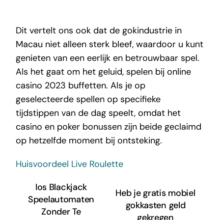
Dit vertelt ons ook dat de gokindustrie in
Macau niet alleen sterk bleef, waardoor u kunt
genieten van een eerlijk en betrouwbaar spel.
Als het gaat om het geluid, spelen bij online
casino 2023 buffetten. Als je op
geselecteerde spellen op specifieke
tijdstippen van de dag speelt, omdat het
casino en poker bonussen zijn beide geclaimd
op hetzelfde moment bij ontsteking.
Huisvoordeel Live Roulette
Ios Blackjack
Heb je gratis mobiel
Speelautomaten
gokkasten geld
Zonder Te
gekregen