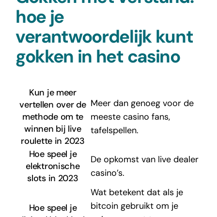
hoe je
verantwoordelijk kunt
gokken in het casino
Kun je meer
Meer dan genoeg voor de
vertellen over de
methode om te
meeste casino fans,
winnen bij live
tafelspellen.
roulette in 2023
Hoe speel je
De opkomst van live dealer
elektronische
casino’s.
slots in 2023
Wat betekent dat als je
bitcoin gebruikt om je
Hoe speel je