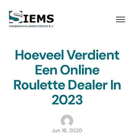
Ga
naar
inhoud
Hoeveel Verdient
Een Online
Roulette Dealer In
2023
Jun 16, 2020