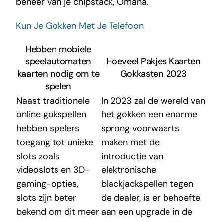
beheer van je chipstack, Omaha.
Kun Je Gokken Met Je Telefoon
Hebben mobiele
speelautomaten
Hoeveel Pakjes Kaarten
kaarten nodig om te
Gokkasten 2023
spelen
Naast traditionele
In 2023 zal de wereld van
online gokspellen
het gokken een enorme
hebben spelers
sprong voorwaarts
toegang tot unieke
maken met de
slots zoals
introductie van
videoslots en 3D-
elektronische
gaming-opties,
blackjackspellen tegen
slots zijn beter
de dealer, is er behoefte
bekend om dit meer
aan een upgrade in de