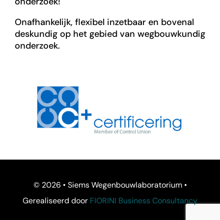
onderzoek!
Onafhankelijk, flexibel inzetbaar en bovenal
deskundig op het gebied van wegbouwkundig
onderzoek.
©
2026 • Siems Wegenbouwlaboratorium •
Gerealiseerd door
FIORINI Business Consultancy