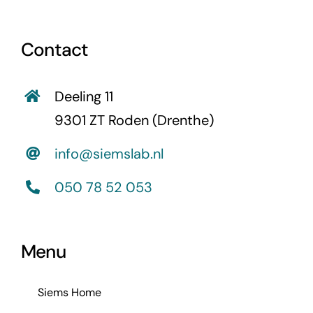
Contact
Deeling 11
9301 ZT Roden (Drenthe)
info@siemslab.nl
050 78 52 053
Menu
Siems Home