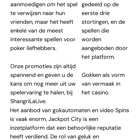
aanmoedigen om het spel
gedeeld op de
te verwijzen naar hun
eerste drie
vrienden, maar het heeft
stortingen, en de
enkele van de meest
spellen die
interessante spellen voor
worden
poker liefhebbers.
aangeboden door
het platform.
Onze promoties zijn altijd
spannend en geven u de
Gokken als vorm
kans om nog meer uit uw
van vermaak in
spelervaring te halen, bij
het casino.
ShangriLaLive.
Het aanbod van gokautomaten en video Spins
is vaak enorm, Jackpot City is een
inzetplatform dat een behoorlijke reputatie
heeft verdiend. De rol van geluk en