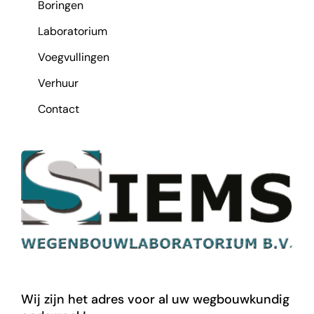
Boringen
Laboratorium
Voegvullingen
Verhuur
Contact
Wij zijn het adres voor al uw wegbouwkundig