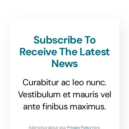
Subscribe To
Receive The Latest
News
Curabitur ac leo nunc.
Vestibulum et mauris vel
ante finibus maximus.
Add notice about your
Privacy Policy
here.