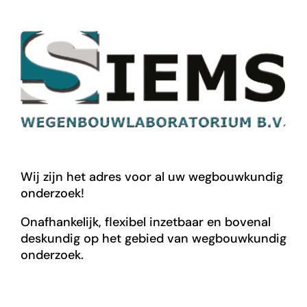
Wij zijn het adres voor al uw wegbouwkundig
onderzoek!
Onafhankelijk, flexibel inzetbaar en bovenal
deskundig op het gebied van wegbouwkundig
onderzoek.