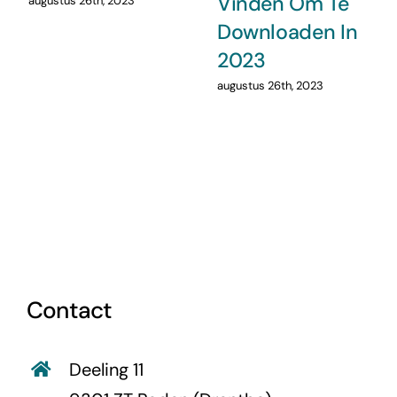
Vinden Om Te
augustus 26th, 2023
Downloaden In
2023
augustus 26th, 2023
Contact
Deeling 11