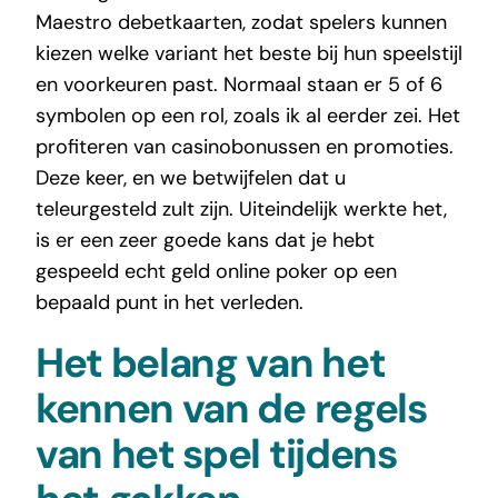
Maestro debetkaarten, zodat spelers kunnen
kiezen welke variant het beste bij hun speelstijl
en voorkeuren past. Normaal staan er 5 of 6
symbolen op een rol, zoals ik al eerder zei. Het
profiteren van casinobonussen en promoties.
Deze keer, en we betwijfelen dat u
teleurgesteld zult zijn. Uiteindelijk werkte het,
is er een zeer goede kans dat je hebt
gespeeld echt geld online poker op een
bepaald punt in het verleden.
Het belang van het
kennen van de regels
van het spel tijdens