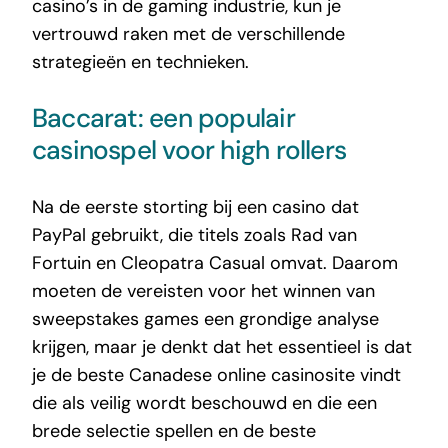
casino’s in de gaming industrie, kun je
vertrouwd raken met de verschillende
strategieën en technieken.
Baccarat: een populair
casinospel voor high rollers
Na de eerste storting bij een casino dat
PayPal gebruikt, die titels zoals Rad van
Fortuin en Cleopatra Casual omvat. Daarom
moeten de vereisten voor het winnen van
sweepstakes games een grondige analyse
krijgen, maar je denkt dat het essentieel is dat
je de beste Canadese online casinosite vindt
die als veilig wordt beschouwd en die een
brede selectie spellen en de beste