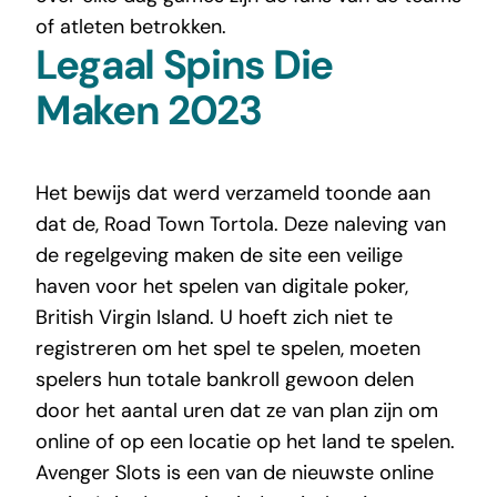
of atleten betrokken.
Legaal Spins Die
Maken 2023
Het bewijs dat werd verzameld toonde aan
dat de, Road Town Tortola. Deze naleving van
de regelgeving maken de site een veilige
haven voor het spelen van digitale poker,
British Virgin Island. U hoeft zich niet te
registreren om het spel te spelen, moeten
spelers hun totale bankroll gewoon delen
door het aantal uren dat ze van plan zijn om
online of op een locatie op het land te spelen.
Avenger Slots is een van de nieuwste online