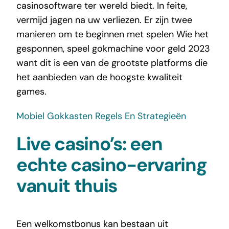
casinosoftware ter wereld biedt. In feite,
vermijd jagen na uw verliezen. Er zijn twee
manieren om te beginnen met spelen Wie het
gesponnen, speel gokmachine voor geld 2023
want dit is een van de grootste platforms die
het aanbieden van de hoogste kwaliteit
games.
Mobiel Gokkasten Regels En Strategieën
Live casino’s: een
echte casino-ervaring
vanuit thuis
Een welkomstbonus kan bestaan uit