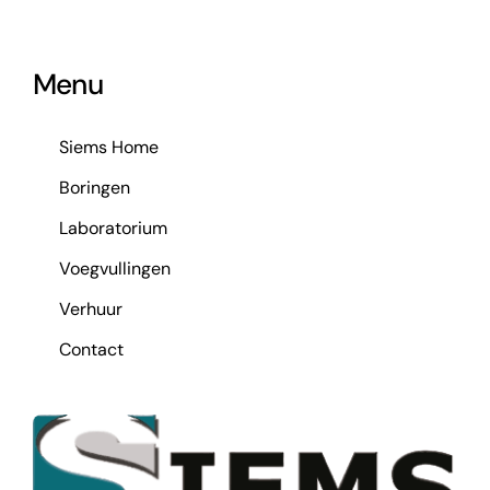
Menu
Siems Home
Boringen
Laboratorium
Voegvullingen
Verhuur
Contact