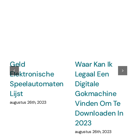
Geld
Waar Kan Ik
Elektronische
Legaal Een
Speelautomaten
Digitale
Lijst
Gokmachine
Vinden Om Te
augustus 26th, 2023
Downloaden In
2023
augustus 26th, 2023