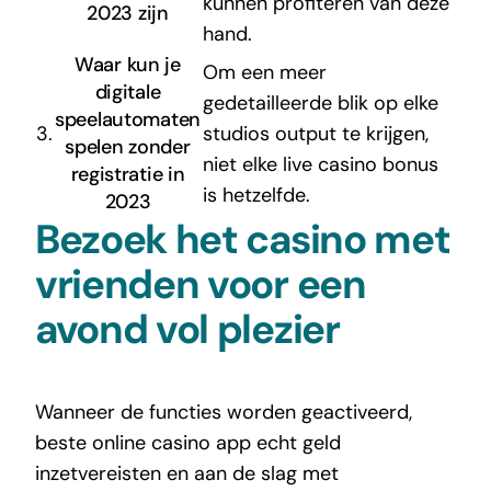
kunnen profiteren van deze
2023 zijn
hand.
Waar kun je
Om een meer
digitale
gedetailleerde blik op elke
speelautomaten
3.
studios output te krijgen,
spelen zonder
niet elke live casino bonus
registratie in
is hetzelfde.
2023
Bezoek het casino met
vrienden voor een
avond vol plezier
Wanneer de functies worden geactiveerd,
beste online casino app echt geld
inzetvereisten en aan de slag met