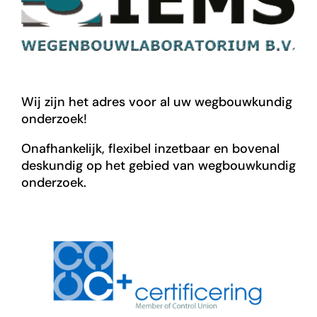
Wij zijn het adres voor al uw wegbouwkundig
onderzoek!
Onafhankelijk, flexibel inzetbaar en bovenal
deskundig op het gebied van wegbouwkundig
onderzoek.