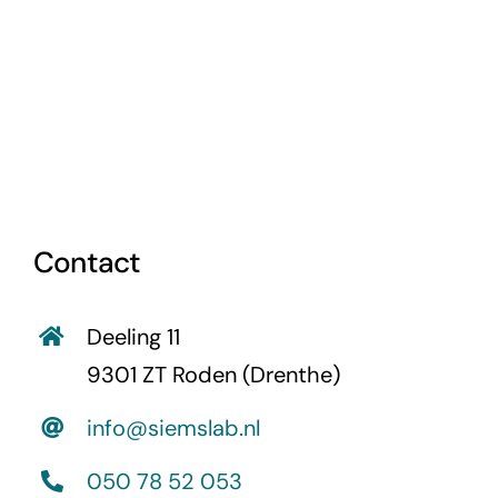
Contact
Deeling 11
9301 ZT Roden (Drenthe)
info@siemslab.nl
050 78 52 053