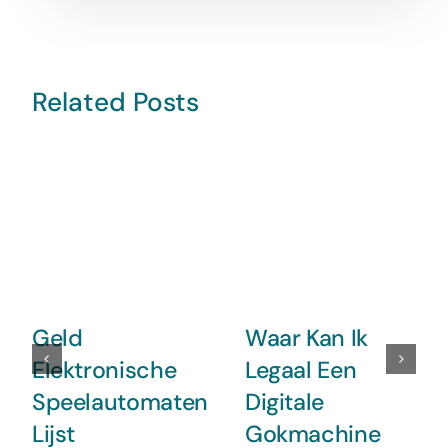
Related Posts
Geld
Waar Kan Ik
Elektronische
Legaal Een
Speelautomaten
Digitale
Lijst
Gokmachine