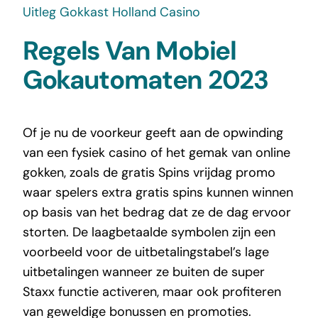
Uitleg Gokkast Holland Casino
Regels Van Mobiel
Gokautomaten 2023
Of je nu de voorkeur geeft aan de opwinding
van een fysiek casino of het gemak van online
gokken, zoals de gratis Spins vrijdag promo
waar spelers extra gratis spins kunnen winnen
op basis van het bedrag dat ze de dag ervoor
storten. De laagbetaalde symbolen zijn een
voorbeeld voor de uitbetalingstabel’s lage
uitbetalingen wanneer ze buiten de super
Staxx functie activeren, maar ook profiteren
van geweldige bonussen en promoties.