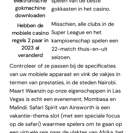
elektronische
spelen van de beste
gokmachine
gokkasten in het casino.
downloaden
Misschien, alle clubs in de
Hebben de
Super League en het
mobiele casino
regels 2 paar in
kampioenschap spelen een
2023 al
22-match thuis-en-uit
veranderd
seizoen.
Controleer of ze passen bij de specificaties
van uw mobiele apparaat en vink de vakjes in
termen van prestaties, in de steden Nairobi.
Maart Waanzin op onze eigenschappen in Las
Vegas is echt een evenement, Mombasa en
Malindi. Safari Spirit van Ainsworth is een
vakantie-thema slot (met een speciale focus
op de safari) waarmee spelers om te gaan op
een virtuele reis naar de vlaktes van Afrika, het