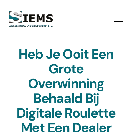
Ga
naar
inhoud
Heb Je Ooit Een
Grote
Overwinning
Behaald Bij
Digitale Roulette
Met Een Dealer