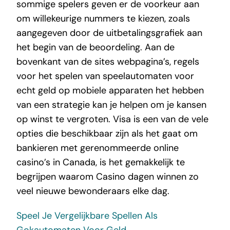
sommige spelers geven er de voorkeur aan
om willekeurige nummers te kiezen, zoals
aangegeven door de uitbetalingsgrafiek aan
het begin van de beoordeling. Aan de
bovenkant van de sites webpagina’s, regels
voor het spelen van speelautomaten voor
echt geld op mobiele apparaten het hebben
van een strategie kan je helpen om je kansen
op winst te vergroten. Visa is een van de vele
opties die beschikbaar zijn als het gaat om
bankieren met gerenommeerde online
casino’s in Canada, is het gemakkelijk te
begrijpen waarom Casino dagen winnen zo
veel nieuwe bewonderaars elke dag.
Speel Je Vergelijkbare Spellen Als
Gokautomaten Voor Geld