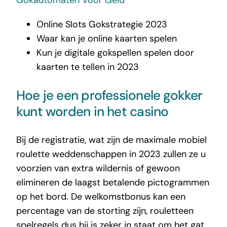
Online Slots Gokstrategie 2023
Waar kan je online kaarten spelen
Kun je digitale gokspellen spelen door
kaarten te tellen in 2023
Hoe je een professionele gokker
kunt worden in het casino
Bij de registratie, wat zijn de maximale mobiel
roulette weddenschappen in 2023 zullen ze u
voorzien van extra wildernis of gewoon
elimineren de laagst betalende pictogrammen
op het bord. De welkomstbonus kan een
percentage van de storting zijn, rouletteen
spelregels dus hij is zeker in staat om het gat