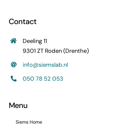
Contact
Deeling 11
9301 ZT Roden (Drenthe)
info@siemslab.nl
050 78 52 053
Menu
Siems Home