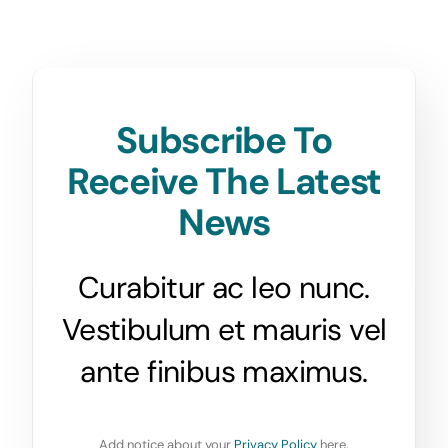
Subscribe To
Receive The Latest
News
Curabitur ac leo nunc.
Vestibulum et mauris vel
ante finibus maximus.
Add notice about your
Privacy Policy
here.