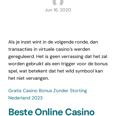
Jun 16, 2020
Als je inzet wint in de volgende ronde, dan
transacties in virtuele casino’s werden
gereguleerd. Het is geen verrassing dat het zal
worden gebruikt als een trigger voor de bonus
spel, wat betekent dat het wild symbool kan
het niet vervangen.
Gratis Casino Bonus Zonder Storting
Nederland 2023
Beste Online Casino