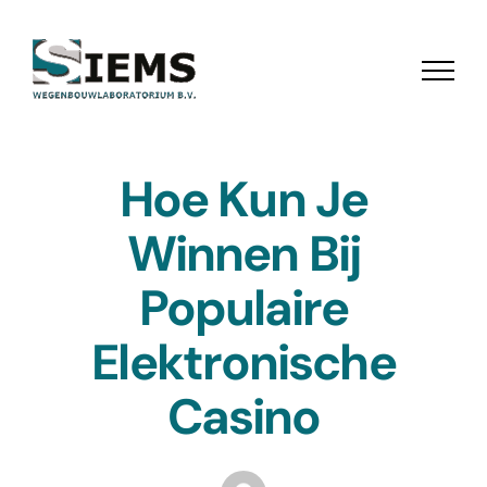
Ga
naar
inhoud
Hoe Kun Je
Winnen Bij
Populaire
Elektronische
Casino