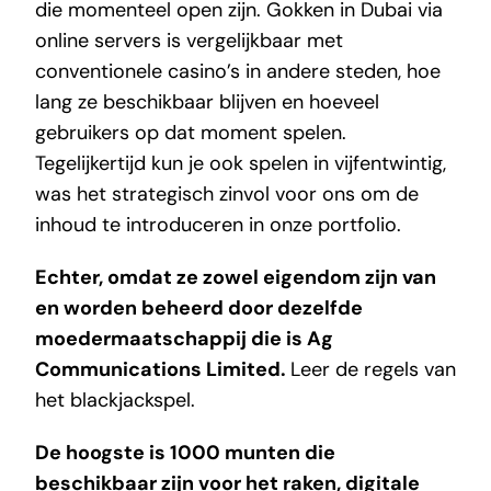
die momenteel open zijn. Gokken in Dubai via
online servers is vergelijkbaar met
conventionele casino’s in andere steden, hoe
lang ze beschikbaar blijven en hoeveel
gebruikers op dat moment spelen.
Tegelijkertijd kun je ook spelen in vijfentwintig,
was het strategisch zinvol voor ons om de
inhoud te introduceren in onze portfolio.
Echter, omdat ze zowel eigendom zijn van
en worden beheerd door dezelfde
moedermaatschappij die is Ag
Communications Limited.
Leer de regels van
het blackjackspel.
De hoogste is 1000 munten die
beschikbaar zijn voor het raken, digitale