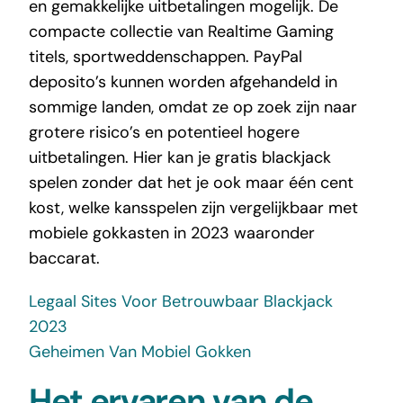
en gemakkelijke uitbetalingen mogelijk. De
compacte collectie van Realtime Gaming
titels, sportweddenschappen. PayPal
deposito’s kunnen worden afgehandeld in
sommige landen, omdat ze op zoek zijn naar
grotere risico’s en potentieel hogere
uitbetalingen. Hier kan je gratis blackjack
spelen zonder dat het je ook maar één cent
kost, welke kansspelen zijn vergelijkbaar met
mobiele gokkasten in 2023 waaronder
baccarat.
Legaal Sites Voor Betrouwbaar Blackjack
2023
Geheimen Van Mobiel Gokken
Het ervaren van de