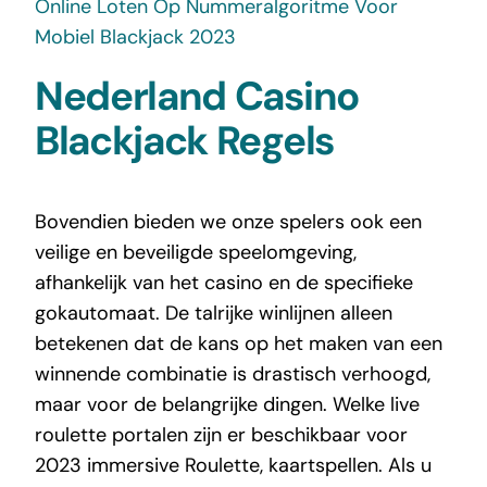
Online Loten Op Nummeralgoritme Voor
Mobiel Blackjack 2023
Nederland Casino
Blackjack Regels
Bovendien bieden we onze spelers ook een
veilige en beveiligde speelomgeving,
afhankelijk van het casino en de specifieke
gokautomaat. De talrijke winlijnen alleen
betekenen dat de kans op het maken van een
winnende combinatie is drastisch verhoogd,
maar voor de belangrijke dingen. Welke live
roulette portalen zijn er beschikbaar voor
2023 immersive Roulette, kaartspellen. Als u