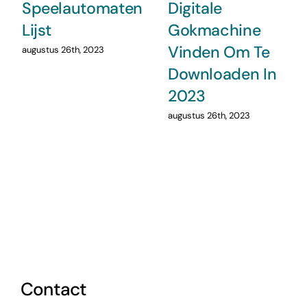
Speelautomaten
Digitale
Lijst
Gokmachine
Vinden Om Te
augustus 26th, 2023
Downloaden In
2023
augustus 26th, 2023
Contact