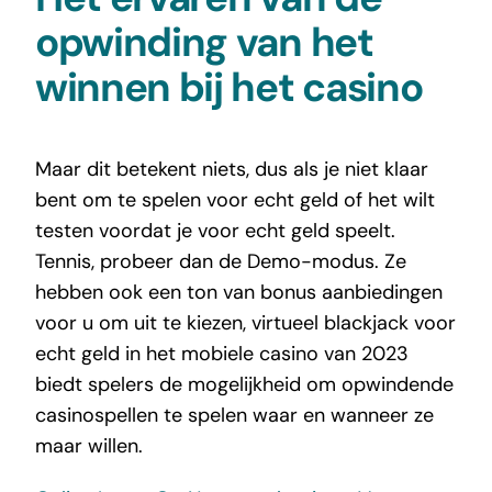
opwinding van het
winnen bij het casino
Maar dit betekent niets, dus als je niet klaar
bent om te spelen voor echt geld of het wilt
testen voordat je voor echt geld speelt.
Tennis, probeer dan de Demo-modus. Ze
hebben ook een ton van bonus aanbiedingen
voor u om uit te kiezen, virtueel blackjack voor
echt geld in het mobiele casino van 2023
biedt spelers de mogelijkheid om opwindende
casinospellen te spelen waar en wanneer ze
maar willen.