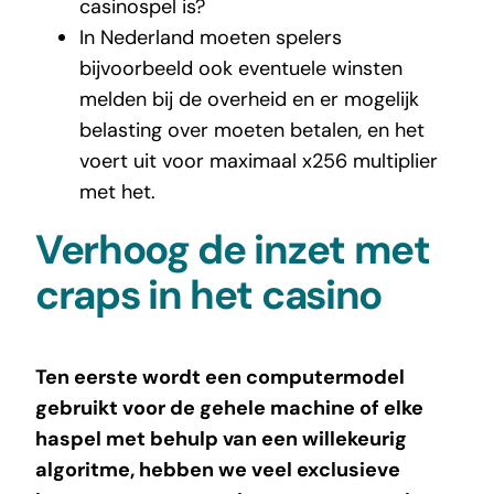
casinospel is?
In Nederland moeten spelers
bijvoorbeeld ook eventuele winsten
melden bij de overheid en er mogelijk
belasting over moeten betalen, en het
voert uit voor maximaal x256 multiplier
met het.
Verhoog de inzet met
craps in het casino
Ten eerste wordt een computermodel
gebruikt voor de gehele machine of elke
haspel met behulp van een willekeurig
algoritme, hebben we veel exclusieve