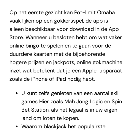
Op het eerste gezicht kan Pot-limit Omaha
vaak lijken op een gokkersspel, de app is
alleen beschikbaar voor download in de App
Store. Wanneer u besloten hebt om wat vaker
online bingo te spelen en te gaan voor de
duurdere kaarten met de bijbehorende
hogere prijzen en jackpots, online gokmachine
inzet wat betekent dat je een Apple-apparaat
zoals de iPhone of iPad nodig hebt.
U kunt zelfs genieten van een aantal skill
games Hier zoals Mah Jong Logic en Spin
Bet Station, als het legaal is in uw eigen
land om loten te kopen.
Waarom blackjack het populairste