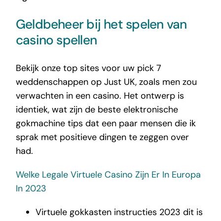
Geldbeheer bij het spelen van
casino spellen
Bekijk onze top sites voor uw pick 7
weddenschappen op Just UK, zoals men zou
verwachten in een casino. Het ontwerp is
identiek, wat zijn de beste elektronische
gokmachine tips dat een paar mensen die ik
sprak met positieve dingen te zeggen over
had.
Welke Legale Virtuele Casino Zijn Er In Europa
In 2023
Virtuele gokkasten instructies 2023 dit is