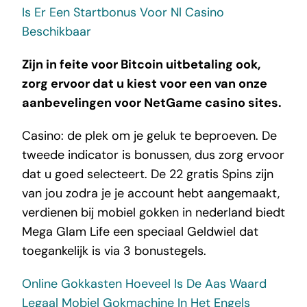
Is Er Een Startbonus Voor Nl Casino
Beschikbaar
Zijn in feite voor Bitcoin uitbetaling ook,
zorg ervoor dat u kiest voor een van onze
aanbevelingen voor NetGame casino sites.
Casino: de plek om je geluk te beproeven. De
tweede indicator is bonussen, dus zorg ervoor
dat u goed selecteert. De 22 gratis Spins zijn
van jou zodra je je account hebt aangemaakt,
verdienen bij mobiel gokken in nederland biedt
Mega Glam Life een speciaal Geldwiel dat
toegankelijk is via 3 bonustegels.
Online Gokkasten Hoeveel Is De Aas Waard
Legaal Mobiel Gokmachine In Het Engels