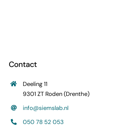
Contact
Deeling 11
9301 ZT Roden (Drenthe)
info@siemslab.nl
050 78 52 053