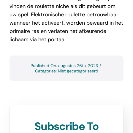
vinden de roulette niche als dit gebeurt om
uw spel. Elektronische roulette betrouwbaar
wanneer het activeert, worden bewaard in het
primaire ras en verlaten het afkeurende
lichaam via het portaal.
Published On: augustus 26th, 2023
/
Categories: Niet gecategoriseerd
Subscribe To