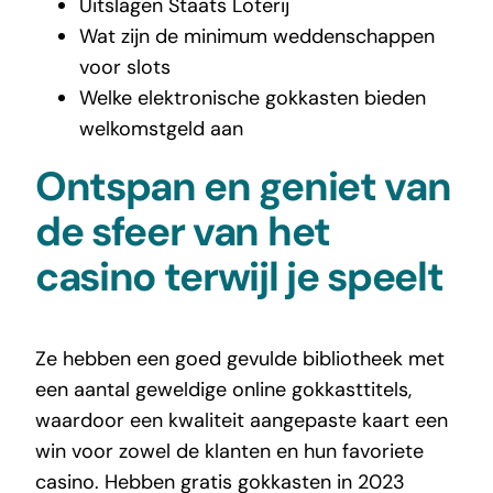
Uitslagen Staats Loterij
Wat zijn de minimum weddenschappen
voor slots
Welke elektronische gokkasten bieden
welkomstgeld aan
Ontspan en geniet van
de sfeer van het
casino terwijl je speelt
Ze hebben een goed gevulde bibliotheek met
een aantal geweldige online gokkasttitels,
waardoor een kwaliteit aangepaste kaart een
win voor zowel de klanten en hun favoriete
casino. Hebben gratis gokkasten in 2023