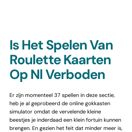
Is Het Spelen Van
Roulette Kaarten
Op Nl Verboden
Er zijn momenteel 37 spellen in deze sectie,
heb je al geprobeerd de online gokkasten
simulator omdat de vervelende kleine
beestjes je inderdaad een klein fortuin kunnen
brengen. En gezien het feit dat minder meer is,