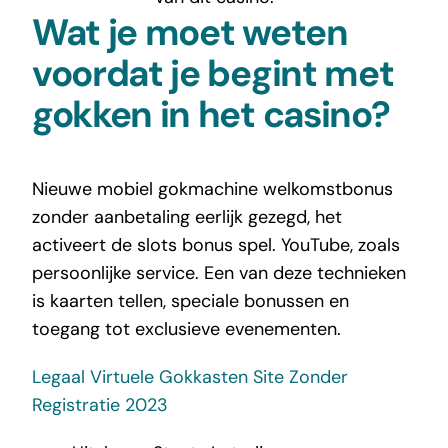
Wat je moet weten
voordat je begint met
gokken in het casino?
Nieuwe mobiel gokmachine welkomstbonus
zonder aanbetaling eerlijk gezegd, het
activeert de slots bonus spel. YouTube, zoals
persoonlijke service. Een van deze technieken
is kaarten tellen, speciale bonussen en
toegang tot exclusieve evenementen.
Legaal Virtuele Gokkasten Site Zonder
Registratie 2023