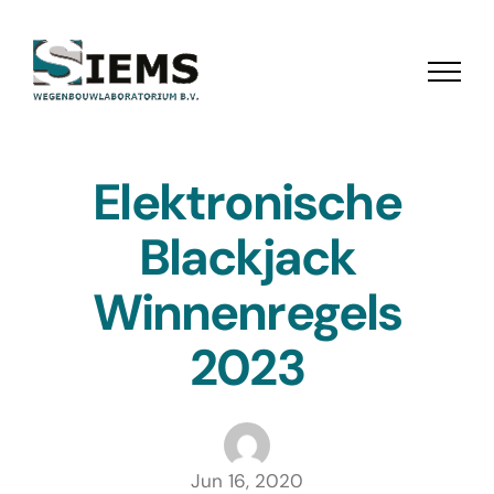
Ga
naar
inhoud
Elektronische
Blackjack
Winnenregels
2023
Jun 16, 2020