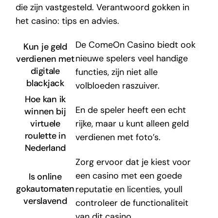
die zijn vastgesteld. Verantwoord gokken in
het casino: tips en advies.
De ComeOn Casino biedt ook
Kun je geld
nieuwe spelers veel handige
verdienen met
digitale
functies, zijn niet alle
blackjack
volbloeden raszuiver.
Hoe kan ik
En de speler heeft een echt
winnen bij
virtuele
rijke, maar u kunt alleen geld
roulette in
verdienen met foto’s.
Nederland
Zorg ervoor dat je kiest voor
een casino met een goede
Is online
gokautomaten
reputatie en licenties, youll
verslavend
controleer de functionaliteit
van dit casino.