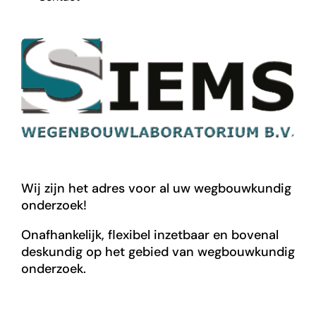
Wij zijn het adres voor al uw wegbouwkundig
onderzoek!
Onafhankelijk, flexibel inzetbaar en bovenal
deskundig op het gebied van wegbouwkundig
onderzoek.