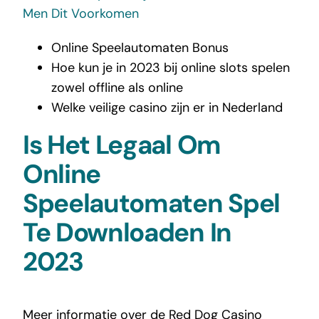
Men Dit Voorkomen
Online Speelautomaten Bonus
Hoe kun je in 2023 bij online slots spelen
zowel offline als online
Welke veilige casino zijn er in Nederland
Is Het Legaal Om
Online
Speelautomaten Spel
Te Downloaden In
2023
Meer informatie over de Red Dog Casino