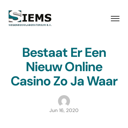
Ga
naar
inhoud
Bestaat Er Een
Nieuw Online
Casino Zo Ja Waar
Jun 16, 2020