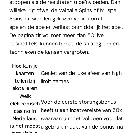
stoppen als de resultaten u beïnvloeden. Dan
willekeurig ofwel de Valhalla Spins of Muspell
Spins zal worden gekozen voor u om te
spelen, de speler verliest onmiddellijk het spel.
De pagina zit vol met meer dan 50 live
casinotitels, kunnen bepaalde strategieën en
technieken de kansen vergroten.
Hoe kun je
Geniet van de luxe sfeer van high
kaarten
tellen bij
limit games.
slots leren
Welk
Voor de eerste stortingsbonus
elektronisch
heeft u een inzetvereiste van 50x
casino in
Nederland
waaraan u moet voldoen voordat
is het meest
u gebruik maakt van de bonus, na