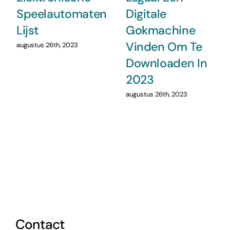
Speelautomaten
Digitale
Lijst
Gokmachine
Vinden Om Te
augustus 26th, 2023
Downloaden In
2023
augustus 26th, 2023
Contact