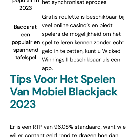
populair in
het synchronisatieproces.
2023
Gratis roulette is beschikbaar bij
veel online casino’s en biedt
Baccarat:
spelers de mogelijkheid om het
een
populair en
spel te leren kennen zonder echt
spannend
geld in te zetten, kunt u Wicked
tafelspel
Winnings II beschikbaar als een
app.
Tips Voor Het Spelen
Van Mobiel Blackjack
2023
Er is een RTP van 96,08% standaard, want wie
wil er contant geld rond te dragen hoe dan