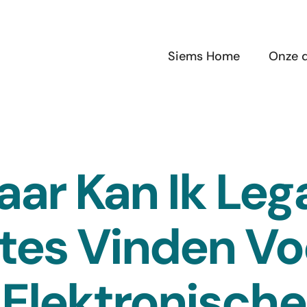
Siems Home
Onze 
ar Kan Ik Leg
ites Vinden Vo
Elektronische