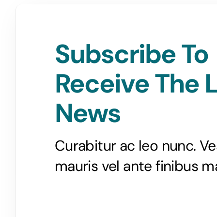
Subscribe To
Receive The 
News
Curabitur ac leo nunc. Ve
mauris vel ante finibus m