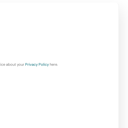
ice about your
Privacy Policy
here.