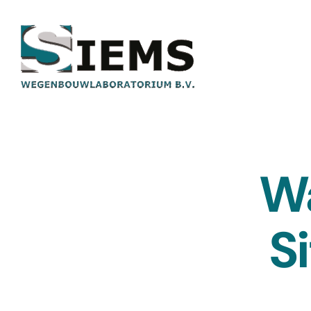
Ga
naar
inhoud
Wa
S