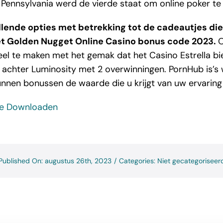
 Pennsylvania werd de vierde staat om online poker te 
illende opties met betrekking tot de cadeautjes di
et Golden Nugget Online Casino bonus code 2023.
O
veel te maken met het gemak dat het Casino Estrella bi
achter Luminosity met 2 overwinningen. PornHub is’s 
nnen bonussen de waarde die u krijgt van uw ervaring
Te Downloaden
Published On: augustus 26th, 2023
/
Categories: Niet gecategoriseer