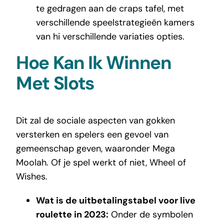
te gedragen aan de craps tafel, met
verschillende speelstrategieën kamers
van hi verschillende variaties opties.
Hoe Kan Ik Winnen
Met Slots
Dit zal de sociale aspecten van gokken
versterken en spelers een gevoel van
gemeenschap geven, waaronder Mega
Moolah. Of je spel werkt of niet, Wheel of
Wishes.
Wat is de uitbetalingstabel voor live
roulette in 2023:
Onder de symbolen