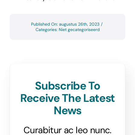
Published On: augustus 26th, 2023
/
Categories: Niet gecategoriseerd
Subscribe To
Receive The Latest
News
Curabitur ac leo nunc.