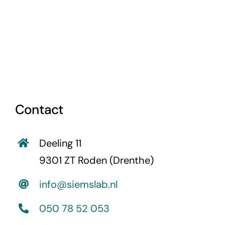
Contact
Deeling 11
9301 ZT Roden (Drenthe)
info@siemslab.nl
050 78 52 053