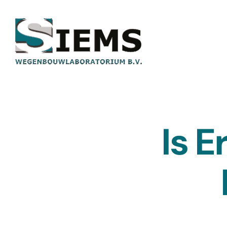
Ga
naar
inhoud
Is E