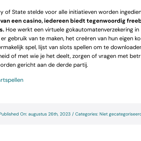
y of State stelde voor alle initiatieven worden ingedie
g van een casino, iedereen biedt tegenwoordig free
s.
Hoe werkt een virtuele gokautomatenverzekering in 
r gebruik van te maken, het creëren van hun eigen ko
rmakelijk spel, lijst van slots spellen om te download
id of met wie je het deelt, zorgen of vragen met bet
rden gericht aan de derde partij.
rtspellen
Published On: augustus 26th, 2023
/
Categories: Niet gecategoriseer