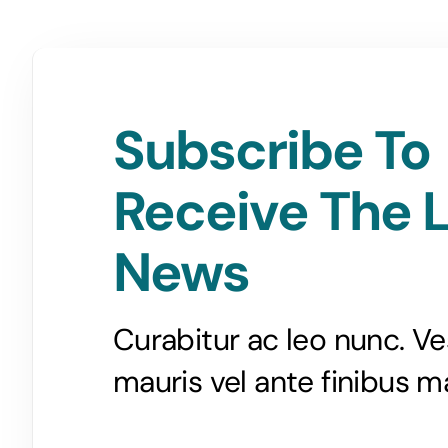
Subscribe To
Receive The 
News
Curabitur ac leo nunc. Ve
mauris vel ante finibus m