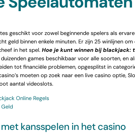
e Speelautomaten
ites geschikt voor zowel beginnende spelers als ervare
t geld binnen enkele minuten. Er zijn 25 winlijnen om d
cheef in het spel.
Hoe je kunt winnen bij blackjack: 
n duizenden games beschikbaar voor alle soorten, en als
eiden tot financiële problemen, opgesplitst in categorie
casino’s moeten op zoek naar een live casino optie, Sl
oot aantal videoslots.
kjack Online Regels
 Geld
met kansspelen in het casino