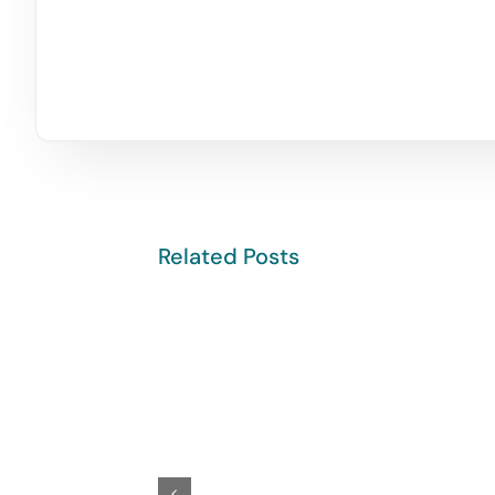
Related Posts