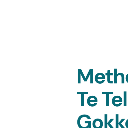
Meth
Te Tel
Gokk