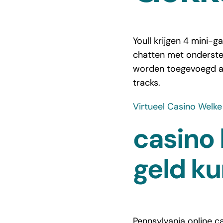
Youll krijgen 4 mini-
chatten met ondersteu
worden toegevoegd aan
tracks.
Virtueel Casino Welke
casino 
geld ku
Pennsylvania online c