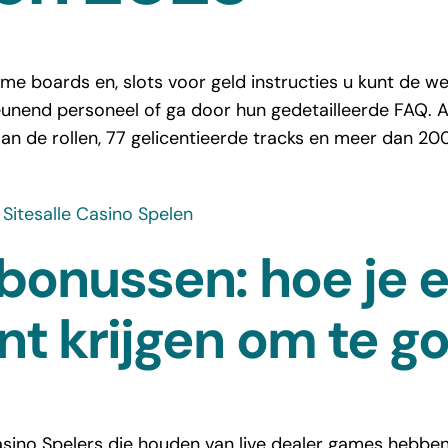
game boards en, slots voor geld instructies u kunt de 
nend personeel of ga door hun gedetailleerde FAQ. Al
 de rollen, 77 gelicentieerde tracks en meer dan 200
 Sitesalle Casino Spelen
bonussen: hoe je e
nt krijgen om te g
asino Spelers die houden van live dealer games hebbe