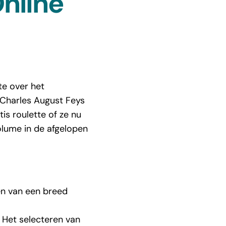
Online
te over het
 Charles August Feys
is roulette of ze nu
volume in de afgelopen
en van een breed
: Het selecteren van