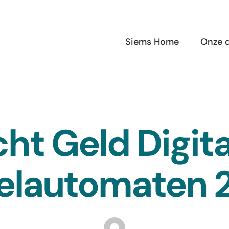
Siems Home
Onze 
cht Geld Digita
elautomaten 