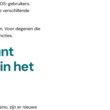
iOS-gebruikers.
e verschillende
en. Voor degenen die
ncties.
unt
in het
ino, zijn er nieuwe