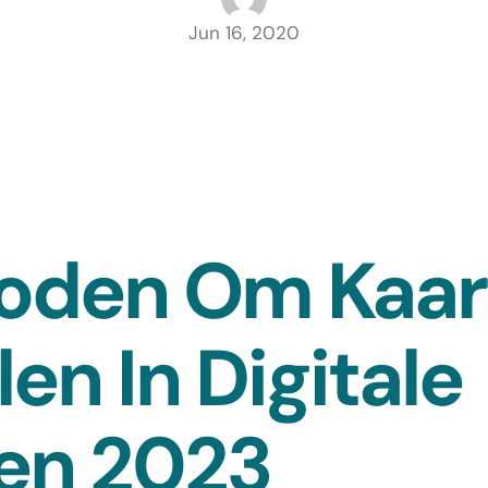
Jun 16, 2020
oden Om Kaar
len In Digitale
en 2023