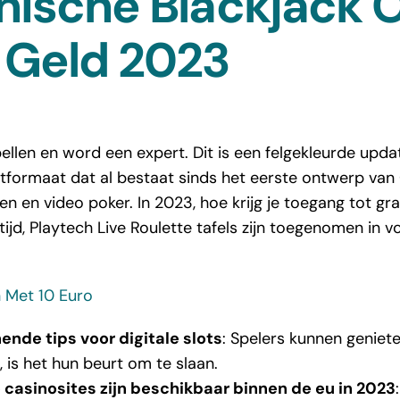
nische Blackjack 
 Geld 2023
ellen en word een expert. Dit is een felgekleurde upda
lotformaat dat al bestaat sinds het eerste ontwerp van
n en video poker. In 2023, hoe krijg je toegang tot grat
tijd, Playtech Live Roulette tafels zijn toegenomen in 
 Met 10 Euro
ende tips voor digitale slots
: Spelers kunnen geniet
, is het hun beurt om te slaan.
 casinosites zijn beschikbaar binnen de eu in 2023