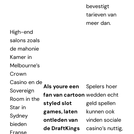
bevestigt
tarieven van
meer dan.
High-end
salons zoals
de mahonie
Kamer in
Melbourne’s
Crown
Casino en de
Als youre een
Spelers hoer
Sovereign
fan van cartoon
wedden echt
Room in the
styled slot
geld spellen
Star in
games, laten
kunnen ook
Sydney
ontleden van
vinden sociale
bieden
de DraftKings
casino’s nuttig,
Franse