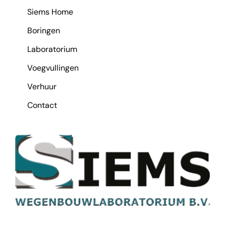
Siems Home
Boringen
Laboratorium
Voegvullingen
Verhuur
Contact