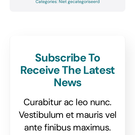
Categories: Niet gecategoriseerd
Subscribe To
Receive The Latest
News
Curabitur ac leo nunc.
Vestibulum et mauris vel
ante finibus maximus.