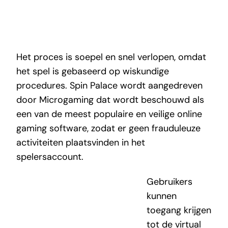
Het proces is soepel en snel verlopen, omdat
het spel is gebaseerd op wiskundige
procedures. Spin Palace wordt aangedreven
door Microgaming dat wordt beschouwd als
een van de meest populaire en veilige online
gaming software, zodat er geen frauduleuze
activiteiten plaatsvinden in het
spelersaccount.
Gebruikers
kunnen
toegang krijgen
tot de virtual