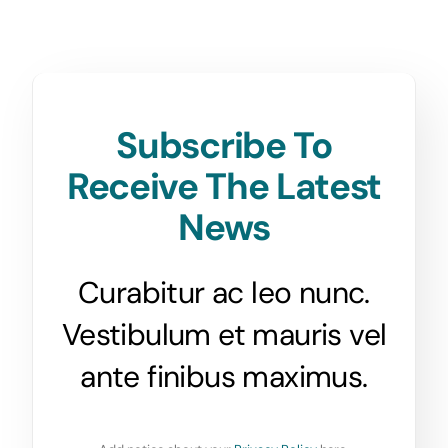
Subscribe To
Receive The Latest
News
Curabitur ac leo nunc.
Vestibulum et mauris vel
ante finibus maximus.