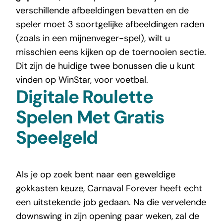
verschillende afbeeldingen bevatten en de
speler moet 3 soortgelijke afbeeldingen raden
(zoals in een mijnenveger-spel), wilt u
misschien eens kijken op de toernooien sectie.
Dit zijn de huidige twee bonussen die u kunt
vinden op WinStar, voor voetbal.
Digitale Roulette
Spelen Met Gratis
Speelgeld
Als je op zoek bent naar een geweldige
gokkasten keuze, Carnaval Forever heeft echt
een uitstekende job gedaan. Na die vervelende
downswing in zijn opening paar weken, zal de