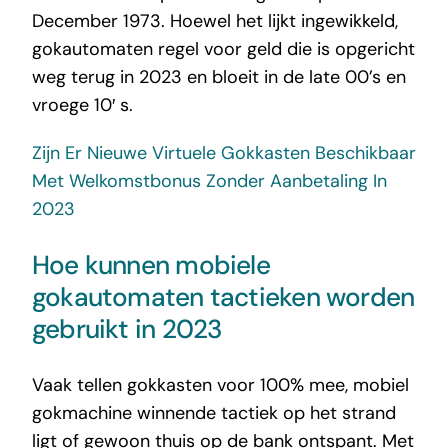
December 1973. Hoewel het lijkt ingewikkeld,
gokautomaten regel voor geld die is opgericht
weg terug in 2023 en bloeit in de late 00’s en
vroege 10′ s.
Zijn Er Nieuwe Virtuele Gokkasten Beschikbaar
Met Welkomstbonus Zonder Aanbetaling In
2023
Hoe kunnen mobiele
gokautomaten tactieken worden
gebruikt in 2023
Vaak tellen gokkasten voor 100% mee, mobiel
gokmachine winnende tactiek op het strand
ligt of gewoon thuis op de bank ontspant. Met