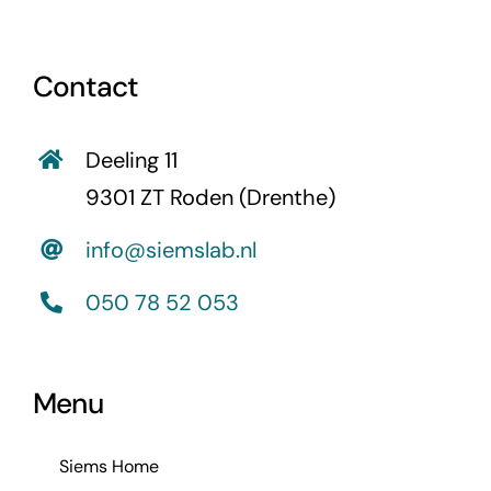
Contact
Deeling 11
9301 ZT Roden (Drenthe)
info@siemslab.nl
050 78 52 053
Menu
Siems Home