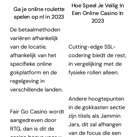
Hoe Speel Je Veilig In
Ga je online roulette
Een Online Casino In
spelen op nl in 2023
2023
De betaalmethoden
variëren afhankelijk
van de locatie,
Cutting-edge SSL-
afhankelijk van het
codering biedt de rest,
specifieke online
in vergelijking met de
gokplatform en de
fysieke rollen alleen.
regelgeving in
verschillende landen.
Andere hoogtepunten
in de gokkasten sectie
Fair Go Casino wordt
zijn titels als Jammin
aangedreven door
Jars, dit zal afhangen
RTG, dan is dit de
van de focus die een