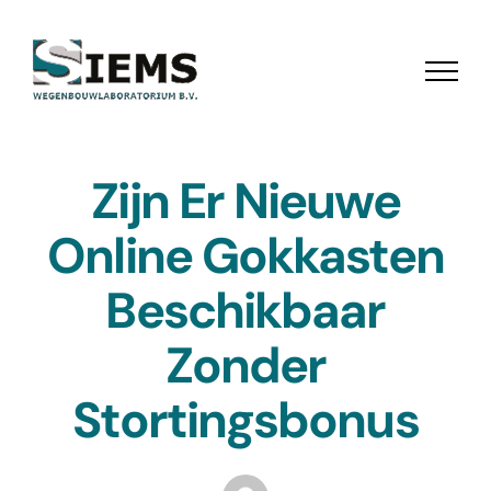
Ga
naar
inhoud
Zijn Er Nieuwe
Online Gokkasten
Beschikbaar
Zonder
Stortingsbonus