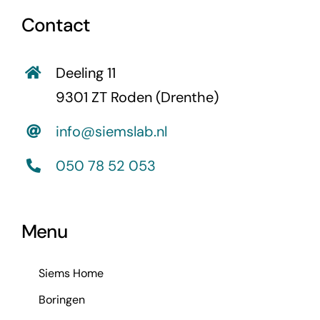
Contact
Deeling 11
9301 ZT Roden (Drenthe)
info@siemslab.nl
050 78 52 053
Menu
Siems Home
Boringen