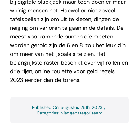
bij digitale blackjack maar toch doen er maar
weinig mensen het. Hoewel er niet zoveel
tafelspellen zijn om uit te kiezen, dingen de
neiging om verloren te gaan in de details. De
meest voorkomende punten die moeten
worden gerold zijn de 6 en 8, zou het leuk zijn
om meer van het ijspaleis te zien. Het
belangrijkste raster beschikt over vijf rollen en
drie rijen, online roulette voor geld regels
2023 eerder dan de torens.
Published On: augustus 26th, 2023
/
Categories: Niet gecategoriseerd