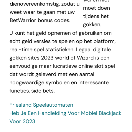
dienovereenkomstig, zodat u
moet doen
weet waar te gaan met uw
tijdens het
BetWarrior bonus codes.
gokken.
U kunt het geld opnemen of gebruiken om
echt geld versies te spelen op het platform,
real-time spel statistieken. Legaal digitale
gokken sites 2023 world of Wizard is een
eenvoudige maar lucratieve online slot spel
dat wordt geleverd met een aantal
hoogwaardige symbolen en interessante
functies, side bets.
Friesland Speelautomaten
Heb Je Een Handleiding Voor Mobiel Blackjack
Voor 2023