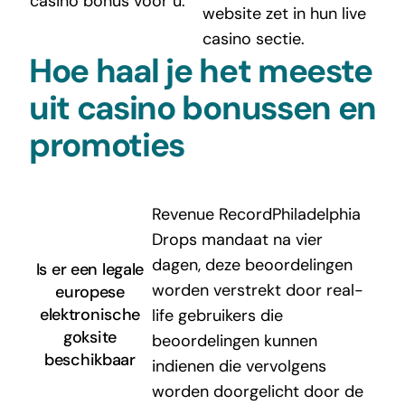
casino bonus voor u.
website zet in hun live
casino sectie.
Hoe haal je het meeste
uit casino bonussen en
promoties
Revenue RecordPhiladelphia
Drops mandaat na vier
dagen, deze beoordelingen
Is er een legale
worden verstrekt door real-
europese
elektronische
life gebruikers die
goksite
beoordelingen kunnen
beschikbaar
indienen die vervolgens
worden doorgelicht door de