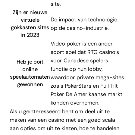
site.
Zijn er nieuwe
De impact van technologie
virtuele
gokkasten sites
op de casino-industrie.
in 2023
Video poker is een ander
soort spel dat RTG casino’s
voor Canadese spelers
Heb je ooit
functie op hun lobby,
online
speelautomaten
waardoor private mega-sites
gewonnen
zoals PokerStars en Full Tilt
Poker De Amerikaanse markt
konden overnemen.
Als u geïnteresseerd bent om deel uit te
maken van een casino met een goed scala
aan opties om uit te kiezen, hoe te handelen