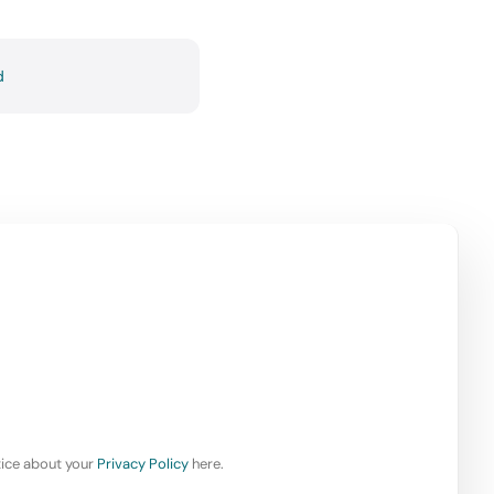
d
ice about your
Privacy Policy
here.