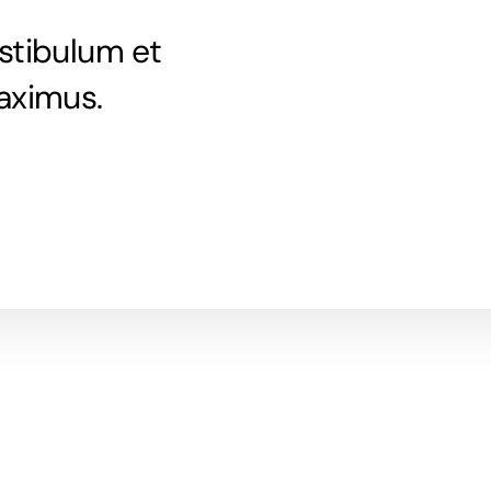
stibulum et
aximus.