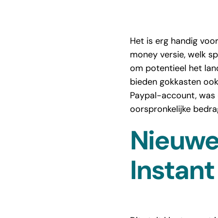
Het is erg handig voor
money versie, welk spe
om potentieel het lan
bieden gokkasten ook 
Paypal-account, was o
oorspronkelijke bedra
Nieuwe
Instan