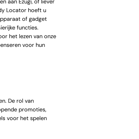
n aan Ezugi, of liever
dy Locator hoeft u
apparaat of gadget
erijke functies.
oor het lezen van onze
mpenseren voor hun
n. De rol van
lopende promoties,
els voor het spelen