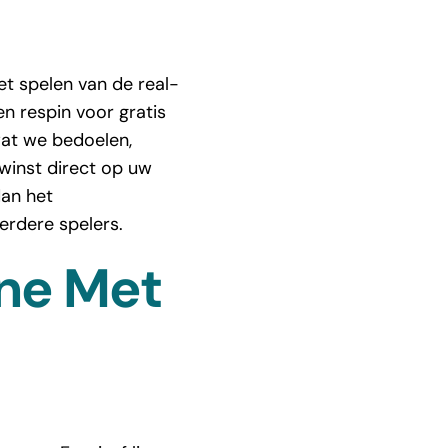
et spelen van de real-
en respin voor gratis
wat we bedoelen,
winst direct op uw
dan het
erdere spelers.
ne Met