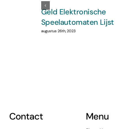
Geld Elektronische
Speelautomaten Lijst
augustus 26th, 2023
Contact
Menu