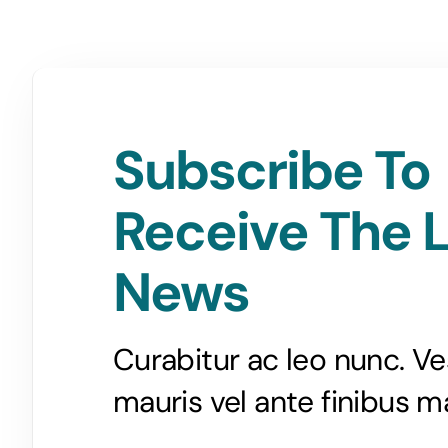
Subscribe To
Receive The 
News
Curabitur ac leo nunc. Ve
mauris vel ante finibus m