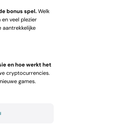
de bonus spel.
Welk
en veel plezier
 aantrekkelijke
sie en hoe werkt het
uwe cryptocurrencies.
, nieuwe games.
d