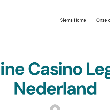
Siems Home
Onze 
ine Casino Le
Nederland