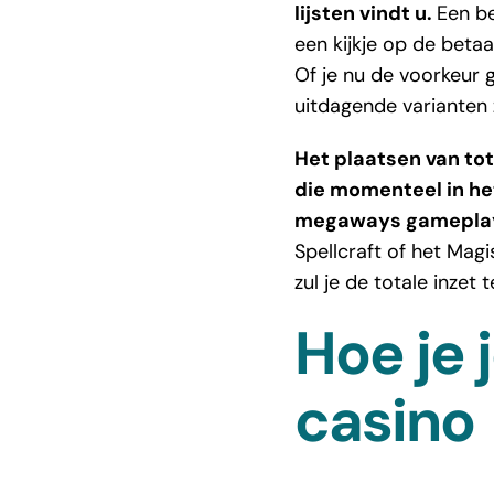
lijsten vindt u.
Een be
een kijkje op de beta
Of je nu de voorkeur 
uitdagende varianten 
Het plaatsen van tot
die momenteel in het
megaways gameplay 
Spellcraft of het Mag
zul je de totale inzet
Hoe je 
casino